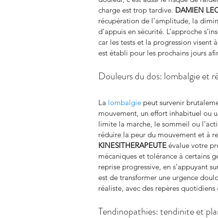
charge est trop tardive. 
DAMIEN LE
récupération de l’amplitude, la dimin
d’appuis en sécurité. L’approche s’insc
car les tests et la progression visent 
est établi pour les prochains jours afi
Douleurs du dos: lombalgie et 
La 
lombalgie
 peut survenir brutalem
mouvement, un effort inhabituel ou 
limite la marche, le sommeil ou l’acti
réduire la peur du mouvement et à rel
KINESITHERAPEUTE
 évalue votre pro
mécaniques et tolérance à certains ge
reprise progressive, en s’appuyant sur
est de transformer une urgence doulo
réaliste, avec des repères quotidiens
Tendinopathies: tendinite et pla