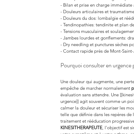
- Bilan et prise en charge immédi
- Douleurs articulaires et traumatism
- Douleurs du dos: lombalgie et rééd
- Tendinopathies: tendinite et plan de
- Tensions musculaires et soulagemen
- Jambes lourdes et gonflements: dr
- Dry needling et punctures sèches po
- Contact rapide près de Mont-Saint-
Pourquoi consulter en urgence
Une douleur qui augmente, une perte
empêche de marcher normalement 
p
évaluation sans attendre. Une [[kines
urgence]] agit souvent comme un poin
calmer la douleur et sécuriser les mo
telle que définie dans les repères de l
traitement et rééducation progressiv
KINESITHERAPEUTE
, l’objectif est