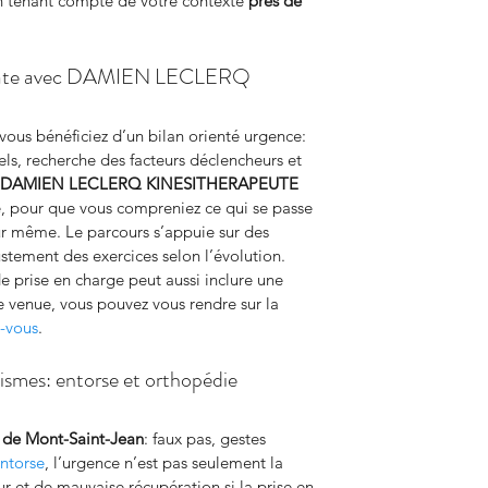
n tenant compte de votre contexte 
près de 
médiate avec DAMIEN LECLERQ
 vous bénéficiez d’un bilan orienté urgence: 
els, recherche des facteurs déclencheurs et 
DAMIEN LECLERQ KINESITHERAPEUTE
, pour que vous compreniez ce qui se passe 
ur même. Le parcours s’appuie sur des 
justement des exercices selon l’évolution. 
e prise en charge peut aussi inclure une 
re venue, vous pouvez vous rendre sur la 
-vous
.
tismes: entorse et orthopédie
 de Mont-Saint-Jean
: faux pas, gestes 
ntorse
, l’urgence n’est pas seulement la 
eur et de mauvaise récupération si la prise en 