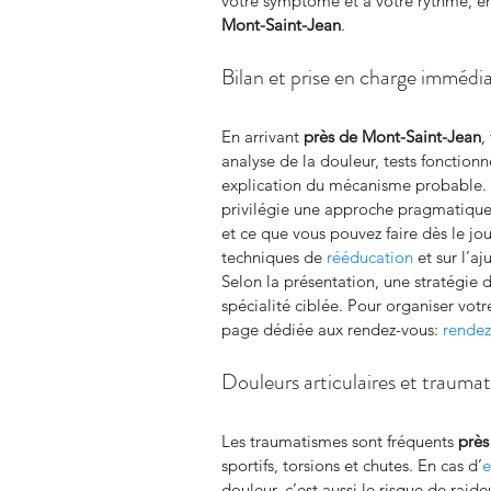
votre symptôme et à votre rythme, e
Mont-Saint-Jean
.
Bilan et prise en charge im
En arrivant 
près de Mont-Saint-Jean
,
analyse de la douleur, tests fonctionn
explication du mécanisme probable. 
privilégie une approche pragmatique
et ce que vous pouvez faire dès le jo
techniques de 
rééducation
 et sur l’a
Selon la présentation, une stratégie d
spécialité ciblée. Pour organiser vot
page dédiée aux rendez-vous: 
rendez
Douleurs articulaires et trauma
Les traumatismes sont fréquents 
près
sportifs, torsions et chutes. En cas d’
e
douleur, c’est aussi le risque de raid