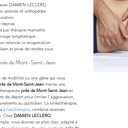
ate avec DAMIEN LECLERQ
es: entorse et orthopédie
ucation
 reprise
t par thérapie manuelle
ainage lymphatique
ur relancer la récupération
Jean et prise de rendez-vous
 près de Mont-Saint-Jean
 de mobilité ou une gêne qui vous 
rès de Mont-Saint-Jean
 mérite une 
itherapeute 
près de Mont-Saint-Jean
 en 
t de départ pour limiter l’aggravation, 
uvements au quotidien. La kinésithérapie, 
a 
kinésithérapie
, combine examen, 
e. Chez 
DAMIEN LECLERQ 
 simple: vous donner un plan clair, adapté à 