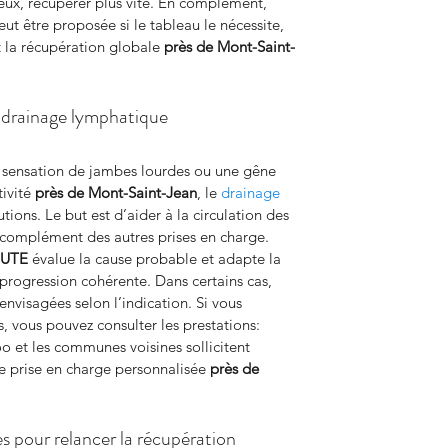
ux, récupérer plus vite. En complément, 
eut être proposée si le tableau le nécessite, 
 la récupération globale 
près de Mont-Saint-
 drainage lymphatique
 sensation de jambes lourdes ou une gêne 
ivité 
près de Mont-Saint-Jean
, le 
drainage 
utions. Le but est d’aider à la circulation des 
n complément des autres prises en charge. 
EUTE
 évalue la cause probable et adapte la 
 progression cohérente. Dans certains cas, 
nvisagées selon l’indication. Si vous 
s, vous pouvez consulter les prestations: 
 et les communes voisines sollicitent 
ne prise en charge personnalisée 
près de 
s pour relancer la récupération