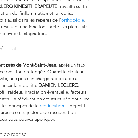
CLERQ KINESITHERAPEUTE
 travaille sur la 
ution de l’inflammation et la reprise 
rit aussi dans les repères de l’
orthopédie
, 
à restaurer une fonction stable. Un plan clair 
n d’éviter la stagnation.
rééducation
ent 
près de Mont-Saint-Jean
, après un faux 
une position prolongée. Quand la douleur 
vité, une prise en charge rapide aide à 
ancer la mobilité. 
DAMIEN LECLERQ 
fil: raideur, irradiation éventuelle, facteurs 
stes. La rééducation est structurée pour une 
 les principes de la 
rééducation
. L’objectif 
ureuse en trajectoire de récupération 
 que vous pouvez appliquer.
n de reprise