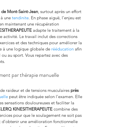
s de Mont-Saint-Jean
, surtout après un effort 
 à une 
tendinite
. En phase aiguë, l’enjeu est 
 en maintenant une récupération 
ESITHERAPEUTE
 adapte le traitement à la 
e activité. Le travail inclut des corrections 
rcices et des techniques pour améliorer la 
re à une logique globale de 
rééducation
 afin 
il ou au sport. Vous repartez avec des 
ts.
ement par thérapie manuelle
e raideur et de tensions musculaires 
près 
elle
 peut être indiquée selon l’examen. Elle 
es sensations douloureuses et faciliter la 
LERQ KINESITHERAPEUTE
 combine des 
ercices pour que le soulagement ne soit pas 
 d’obtenir une amélioration fonctionnelle 