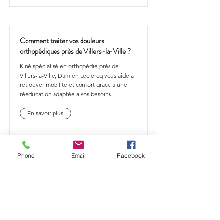
Comment traiter vos douleurs
orthopédiques près de Villers-la-Ville ?
Kiné spécialisé en orthopédie près de
Villers-la-Ville, Damien Leclercq vous aide à
retrouver mobilité et confort grâce à une
rééducation adaptée à vos besoins.
En savoir plus
Phone
Email
Facebook
Comment traiter vos douleurs
orthopédiques près de Tourinnes-Saint-
Lambert ?
Kiné spécialisé en orthopédie près de
Tourinnes-Saint-Lambert, Damien Leclercq