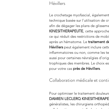
Hévillers
Le crochetage myofascial, également 
technique basée sur l’utilisation de c
afin de dégager les plans de glissemen
KINESITHERAPEUTE
, cette approch
ce qui réduit des restrictions de mobi
après un hématome. Le 
traitement d
Hévillers
 peut également inclure cet
inflammatoires ou non, comme les tend
aussi pour certaines névralgies d’or
trophiques des membres. Le choix est 
pour votre cas 
près de Hévillers
.
Collaboration médicale et contin
Pour optimiser le traitement douleur
DAMIEN LECLERQ KINESITHERAP
généralistes, les chirurgiens orthopéd