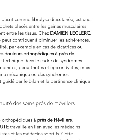
décrit comme fibrolyse diacutanée, est une 
rochets placés entre les gaines musculaires 
t entre les tissus. Chez 
DAMIEN LECLERQ 
e peut contribuer à diminuer les adhérences, 
lité, par exemple en cas de cicatrices ou 
es douleurs orthopédiques à près de 
te technique dans le cadre de syndromes 
inites, périarthrites et épicondylites, mais 
igine mécanique ou des syndromes 
guidé par le bilan et la pertinence clinique 
uité des soins près de Hévillers
s orthopédiques à 
près de Hévillers
, 
EUTE
 travaille en lien avec les médecins 
istes et les médecins sportifs. Cette 