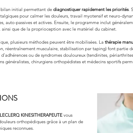
ilan initial permettant de 
diagnostiquer rapidement les priorités
. 
ntalgiques pour calmer les douleurs, travail myotensif et neuro-dyna
ves, auto-passives et actives. Ensuite, le programme inclut générale
, ainsi que de la proprioception avec le matériel du cabinet.
ique, plusieurs méthodes peuvent être mobilisées. La 
thérapie manu
on, réentraînement musculaire, stabilisation par taping) font partie
 d’adhérences ou de syndromes douloureux (tendinites, périarthrites, 
ns généralistes, chirurgiens orthopédistes et médecins sportifs per
TIONS
LECLERQ KINESITHERAPEUTE
 vous 
ouleurs orthopédiques grâce à un plan de 
niques reconnues.