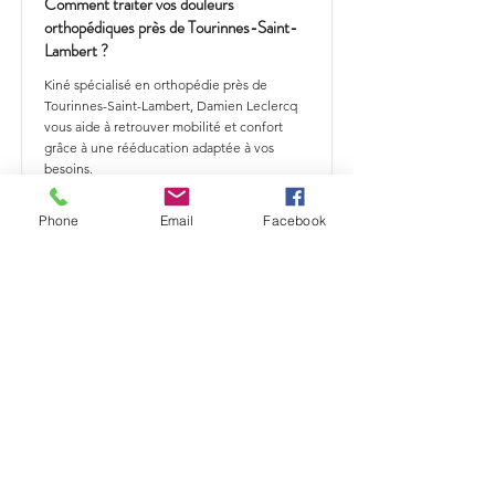
Comment traiter vos douleurs
orthopédiques près de Tourinnes-Saint-
Lambert ?
Kiné spécialisé en orthopédie près de
Tourinnes-Saint-Lambert, Damien Leclercq
vous aide à retrouver mobilité et confort
grâce à une rééducation adaptée à vos
besoins.
En savoir plus
Phone
Email
Facebook
Comment traiter vos douleurs
orthopédiques près de Glimes ?
Kiné spécialisé en orthopédie près de
Glimes, Damien Leclercq vous aide à
retrouver mobilité et confort grâce à une
rééducation adaptée à vos besoins.