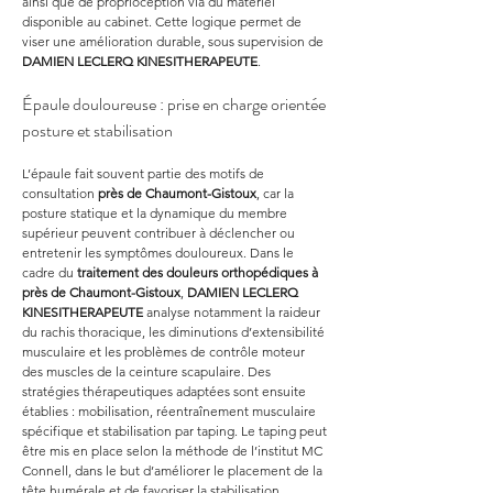
ainsi que de proprioception via du matériel 
disponible au cabinet. Cette logique permet de 
viser une amélioration durable, sous supervision de 
DAMIEN LECLERQ KINESITHERAPEUTE
.
Épaule douloureuse : prise en charge orientée 
posture et stabilisation
L’épaule fait souvent partie des motifs de 
consultation 
près de Chaumont-Gistoux
, car la 
posture statique et la dynamique du membre 
supérieur peuvent contribuer à déclencher ou 
entretenir les symptômes douloureux. Dans le 
cadre du 
traitement des douleurs orthopédiques à 
près de Chaumont-Gistoux
, 
DAMIEN LECLERQ 
KINESITHERAPEUTE
 analyse notamment la raideur 
du rachis thoracique, les diminutions d’extensibilité 
musculaire et les problèmes de contrôle moteur 
des muscles de la ceinture scapulaire. Des 
stratégies thérapeutiques adaptées sont ensuite 
établies : mobilisation, réentraînement musculaire 
spécifique et stabilisation par taping. Le taping peut 
être mis en place selon la méthode de l’institut MC 
Connell, dans le but d’améliorer le placement de la 
tête humérale et de favoriser la stabilisation 