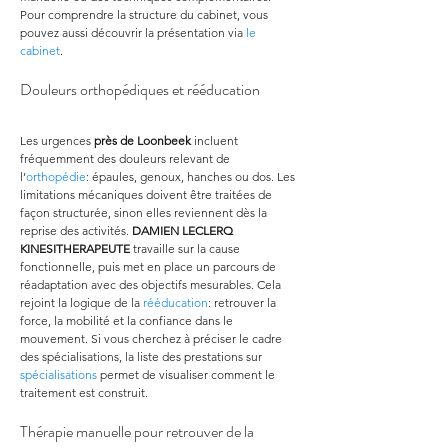
Pour comprendre la structure du cabinet, vous 
pouvez aussi découvrir la présentation via 
le 
cabinet
.
Douleurs orthopédiques et rééducation
Les urgences 
près de Loonbeek
 incluent 
fréquemment des douleurs relevant de 
l’
orthopédie
: épaules, genoux, hanches ou dos. Les 
limitations mécaniques doivent être traitées de 
façon structurée, sinon elles reviennent dès la 
reprise des activités. 
DAMIEN LECLERQ 
KINESITHERAPEUTE
 travaille sur la cause 
fonctionnelle, puis met en place un parcours de 
réadaptation avec des objectifs mesurables. Cela 
rejoint la logique de la 
rééducation
: retrouver la 
force, la mobilité et la confiance dans le 
mouvement. Si vous cherchez à préciser le cadre 
des spécialisations, la liste des prestations sur 
spécialisations
 permet de visualiser comment le 
traitement est construit.
Thérapie manuelle pour retrouver de la 