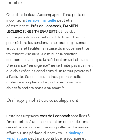
mobilité
Quand la douleur s’accompagne d’une perte de 
mobilité, la 
thérapie manuelle
 peut être 
déterminante. 
Près de Loonbeek
, 
DAMIEN 
LECLERQ KINESITHERAPEUTE
 utilise des 
techniques de mobilisation et de travail tissulaire 
pour réduire les tensions, améliorer le glissement 
articulaire et faciliter la reprise du mouvement. Le 
traitement vise aussi à diminuer la réaction 
douloureuse afin que la rééducation soit efficace. 
Une séance “en urgence” ne se limite pas à calmer: 
elle doit créer les conditions d’un retour progressif 
à l’activité. Selon le cas, la thérapie manuelle 
s’intègre à un plan global, cohérent avec vos 
objectifs professionnels ou sportifs.
Drainage lymphatique et soulagement
Certaines urgences 
près de Loonbeek
 sont liées à 
l’inconfort lié à une accumulation de liquide, une 
sensation de lourdeur ou un gonflement après un 
effort ou une période d’inactivité. Le 
drainage 
lymphatique
 peut alors contribuer à soulager et 