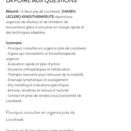
LA FOIRE AUX QUESTIONS
Résumé :
À deux pas de Loonbeek, 
DAMIEN 
LECLERQ KINESITHERAPEUTE
 répond aux 
urgences de douleur et de limitation de 
mouvement grâce à une prise en charge rapide et 
des techniques adaptées.
Sommaire :
- Pourquoi consulter en urgence près de Loonbeek
- Signes qui nécessitent un kinesitherapeute 
urgence
- Évaluation rapide et plan d’action
- Douleurs orthopédiques et rééducation
- Thérapie manuelle pour retrouver de la mobilité
- Drainage lymphatique et soulagement
- Dry needling et indications spécifiques
- Entorse, tendinite et retours à l’activité
- Contact et prise de rendez-vous à proximité de 
Loonbeek
Pourquoi consulter en urgence près de 
Loonbeek
Quand une douleur bloque votre quotidien, 