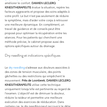
améliorer le confort. 
DAMIEN LECLERQ 
KINESITHERAPEUTE
 évalue la situation, repère les 
facteurs aggravants et propose des soins adaptés à 
votre profil. Le but n’est pas seulement de réduire 
le symptôme, mais d’aider votre corps à retrouver 
une meilleure dynamique. En complément, un 
travail de guidance et de conseils peut être 
proposé pour optimiser la récupération entre les 
séances. Pour les patients qui cherchent une 
méthode précise, le cabinet propose aussi des 
options spécifiques autour du drainage.
Dry needling et indications spécifiques
Le 
dry needling
 s’adresse aux douleurs associées à 
des zones de tension musculaire, des points 
gâchettes ou des restrictions qui empêchent le 
mouvement. 
Près de Loonbeek
, 
DAMIEN LECLERQ 
KINESITHERAPEUTE
 utilise cette technique 
uniquement lorsqu’elle est pertinente au regard de 
l’examen. L’objectif est de diminuer la douleur, 
réduire la raideur et permettre une meilleure 
exécution des exercices de rééducation. Dans 
certains cas, le dry needling peut raccourcir le délai 