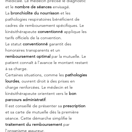
médicale. Le médecin précise le diagnostic 
et le 
nombre de séances
 envisagé.
La 
bronchiolite du nourrisson
 et les 
pathologies respiratoires bénéficient de 
cadres de remboursement spécifiques. Le 
kinésithérapeute 
conventionné
 applique les 
tarifs officiels de la convention.
Le statut 
conventionné
 garantit des 
honoraires transparents et un 
remboursement optimal
 par la mutuelle. Le 
patient connaît à l'avance le montant restant 
à sa charge.
Certaines situations, comme les 
pathologies 
lourdes
, ouvrent droit à des prises en 
charge renforcées. Le médecin et le 
kinésithérapeute orientent vers le 
bon 
parcours administratif
.
Il est conseillé de présenter sa 
prescription
et sa carte de mutuelle dès la première 
séance. Cette démarche simplifie le 
traitement du remboursement
 par 
l'organisme assureur.