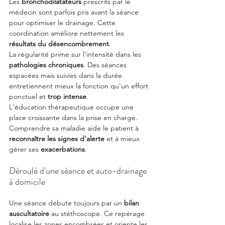
Les 
bronchodilatateurs
 prescrits par le 
médecin sont parfois pris avant la séance 
pour optimiser le drainage. Cette 
coordination améliore nettement les 
résultats du désencombrement
.
La régularité prime sur l'intensité dans les 
pathologies chroniques
. Des séances 
espacées mais suivies dans la durée 
entretiennent mieux la fonction qu'un effort 
ponctuel et 
trop intense
.
L'éducation thérapeutique occupe une 
place croissante dans la prise en charge. 
Comprendre sa maladie aide le patient à 
reconnaître les signes d'alerte
 et à mieux 
gérer ses 
exacerbations
.
Déroulé d'une séance et auto-drainage 
à domicile
Une séance débute toujours par un 
bilan 
auscultatoire
 au stéthoscope. Ce repérage 
localise les zones encombrées et oriente les 