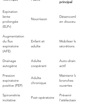
principal
Expiration 
lente 
Désencombrer 
Nourrisson
prolongée 
en douceur
(ELPr)
Augmentation 
du flux 
Enfant et 
Mobiliser les 
expiratoire 
adulte
sécrétions
(AFE)
Drainage 
Adulte 
Auto-drainage 
autogène
coopérant
actif
Pression 
Maintenir les 
Adulte 
expiratoire 
bronches 
chronique
positive (PEP)
ouvertes
Spirométrie 
Prévenir 
Post-opératoire
incitative
l'atélectasie