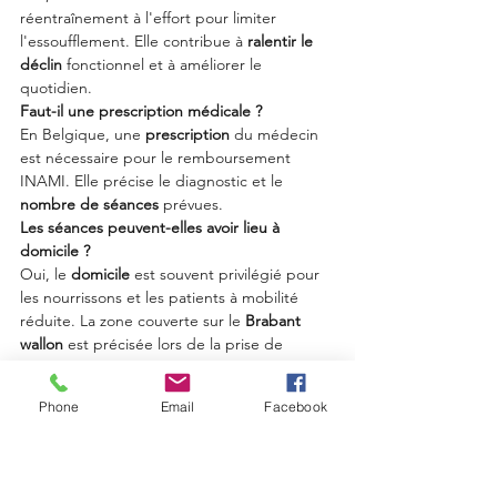
réentraînement à l'effort pour limiter 
l'essoufflement. Elle contribue à 
ralentir le 
déclin
 fonctionnel et à améliorer le 
quotidien.
Faut-il une prescription médicale ?
En Belgique, une 
prescription
 du médecin 
est nécessaire pour le remboursement 
INAMI. Elle précise le diagnostic et le 
nombre de séances
 prévues.
Les séances peuvent-elles avoir lieu à 
domicile ?
Oui, le 
domicile
 est souvent privilégié pour 
les nourrissons et les patients à mobilité 
réduite. La zone couverte sur le 
Brabant 
wallon
 est précisée lors de la prise de 
contact.
Phone
Email
Facebook
Prendre rendez-vous à Waterloo
Pour un 
désencombrement bronchique