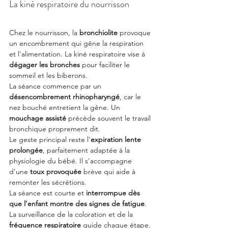
La kiné respiratoire du nourrisson
Chez le nourrisson, la 
bronchiolite
 provoque 
un encombrement qui gêne la respiration 
et l'alimentation. La kiné respiratoire vise à 
dégager les bronches
 pour faciliter le 
sommeil et les biberons.
La séance commence par un 
désencombrement rhinopharyngé
, car le 
nez bouché entretient la gêne. Un 
mouchage assisté
 précède souvent le travail 
bronchique proprement dit.
Le geste principal reste l'
expiration lente 
prolongée
, parfaitement adaptée à la 
physiologie du bébé. Il s'accompagne 
d'une 
toux provoquée
 brève qui aide à 
remonter les sécrétions.
La séance est courte et 
interrompue dès 
que l'enfant montre des signes de fatigue
. 
La surveillance de la coloration et de la 
fréquence respiratoire
 guide chaque étape.