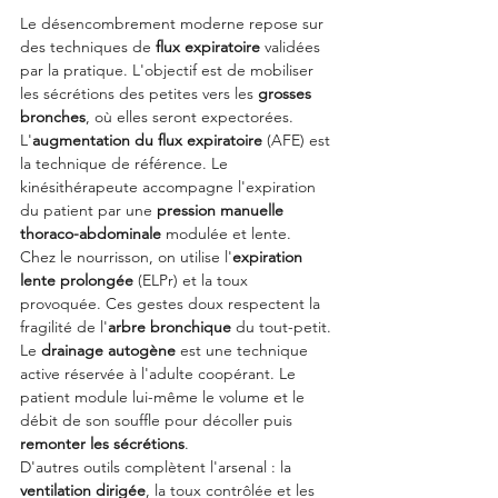
Le désencombrement moderne repose sur 
des techniques de 
flux expiratoire
 validées 
par la pratique. L'objectif est de mobiliser 
les sécrétions des petites vers les 
grosses 
bronches
, où elles seront expectorées.
L'
augmentation du flux expiratoire
 (AFE) est 
la technique de référence. Le 
kinésithérapeute accompagne l'expiration 
du patient par une 
pression manuelle 
thoraco-abdominale
 modulée et lente.
Chez le nourrisson, on utilise l'
expiration 
lente prolongée
 (ELPr) et la toux 
provoquée. Ces gestes doux respectent la 
fragilité de l'
arbre bronchique
 du tout-petit.
Le 
drainage autogène
 est une technique 
active réservée à l'adulte coopérant. Le 
patient module lui-même le volume et le 
débit de son souffle pour décoller puis 
remonter les sécrétions
.
D'autres outils complètent l'arsenal : la 
ventilation dirigée
, la toux contrôlée et les 