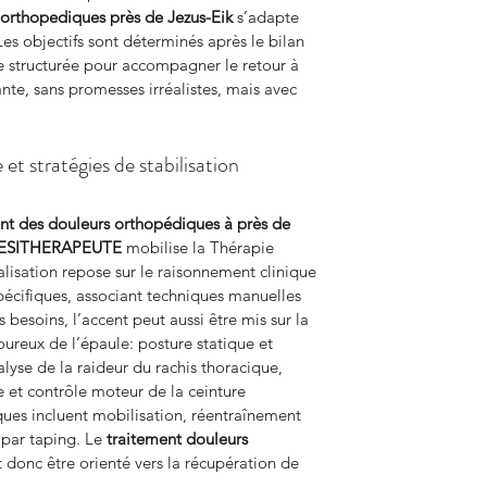
 orthopediques
près de Jezus-Eik
 s’adapte 
es objectifs sont déterminés après le bilan 
ère structurée pour accompagner le retour à 
ante, sans promesses irréalistes, mais avec 
t stratégies de stabilisation
nt des douleurs orthopédiques à près de 
ESITHERAPEUTE
 mobilise la Thérapie 
isation repose sur le raisonnement clinique 
pécifiques, associant techniques manuelles 
 besoins, l’accent peut aussi être mis sur la 
reux de l’épaule: posture statique et 
se de la raideur du rachis thoracique, 
e et contrôle moteur de la ceinture 
ques incluent mobilisation, réentraînement 
 par taping. Le 
traitement douleurs 
t donc être orienté vers la récupération de 