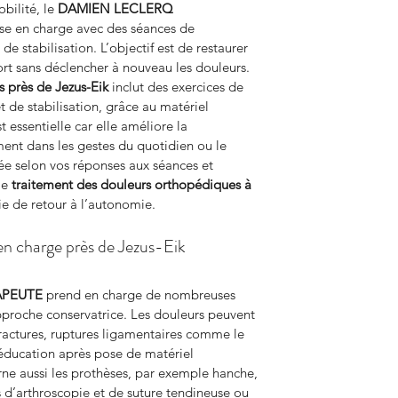
ilité, le 
DAMIEN LECLERQ 
ise en charge avec des séances de 
e stabilisation. L’objectif est de restaurer 
fort sans déclencher à nouveau les douleurs. 
s
près de Jezus-Eik
 inclut des exercices de 
 de stabilisation, grâce au matériel 
 essentielle car elle améliore la 
ent dans les gestes du quotidien ou le 
sée selon vos réponses aux séances et 
le 
traitement des douleurs orthopédiques à 
ie de retour à l’autonomie.
en charge près de Jezus-Eik
APEUTE
 prend en charge de nombreuses 
pproche conservatrice. Les douleurs peuvent 
 fractures, ruptures ligamentaires comme le 
éducation après pose de matériel 
ne aussi les prothèses, par exemple hanche, 
 d’arthroscopie et de suture tendineuse ou 