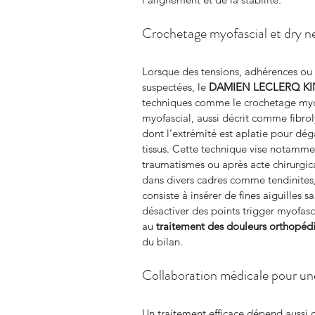
Crochetage myofascial et dry n
Lorsque des tensions, adhérences ou
suspectées, le 
DAMIEN LECLERQ KI
techniques comme le crochetage myofa
myofascial, aussi décrit comme fibrol
dont l’extrémité est aplatie pour dég
tissus. Cette technique vise notamme
traumatismes ou après acte chirurgica
dans divers cadres comme tendinites,
consiste à insérer de fines aiguilles s
désactiver des points trigger myofas
au 
traitement des douleurs orthopédi
du bilan.
Collaboration médicale pour un
Un traitement efficace dépend aussi d