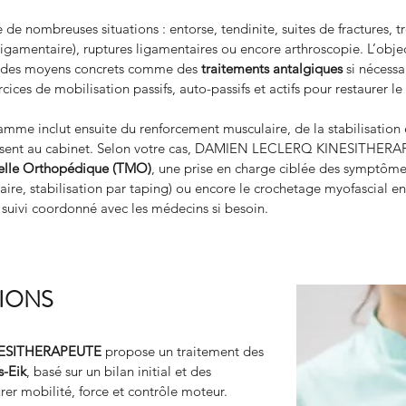
e nombreuses situations : entorse, tendinite, suites de fractures, tr
igamentaire), ruptures ligamentaires ou encore arthroscopie. L’object
c des moyens concrets comme des 
traitements antalgiques
 si nécess
ices de mobilisation passifs, auto-passifs et actifs pour restaurer 
amme inclut ensuite du renforcement musculaire, de la stabilisation 
présent au cabinet. Selon votre cas, DAMIEN LECLERQ KINESITHERAP
elle Orthopédique (TMO)
, une prise en charge ciblée des symptôme
aire, stabilisation par taping) ou encore le crochetage myofascial e
suivi coordonné avec les médecins si besoin.
TIONS
ESITHERAPEUTE
 propose un traitement des 
s-Eik
, basé sur un bilan initial et des 
rer mobilité, force et contrôle moteur.