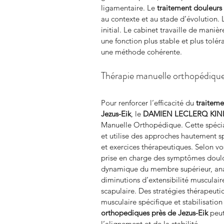
ligamentaire. Le 
traitement douleurs
au contexte et au stade d’évolution. L
initial. Le cabinet travaille de mani
une fonction plus stable et plus tolér
une méthode cohérente.
Thérapie manuelle orthopédique e
Pour renforcer l’efficacité du 
traiteme
Jezus-Eik
, le 
DAMIEN LECLERQ KIN
Manuelle Orthopédique. Cette spécial
et utilise des approches hautement s
et exercices thérapeutiques. Selon vos
prise en charge des symptômes doulou
dynamique du membre supérieur, analy
diminutions d’extensibilité musculair
scapulaire. Des stratégies thérapeuti
musculaire spécifique et stabilisation
orthopediques
près de Jezus-Eik
 peu
l’alignement et de la stabilité.