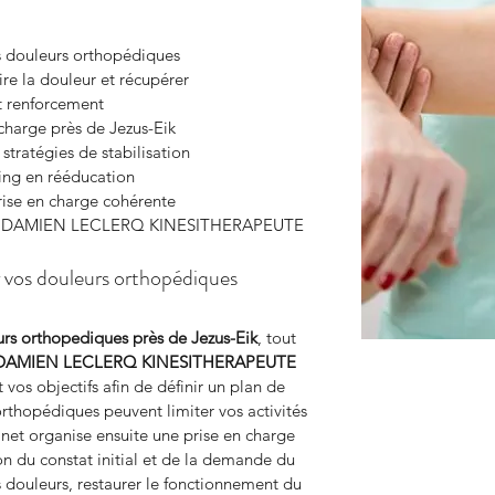
os douleurs orthopédiques
re la douleur et récupérer
t renforcement
charge près de Jezus-Eik
tratégies de stabilisation
ing en rééducation
rise en charge cohérente
avec DAMIEN LECLERQ KINESITHERAPEUTE
r vos douleurs orthopédiques
urs orthopediques
près de Jezus-Eik
, tout 
DAMIEN LECLERQ KINESITHERAPEUTE
 vos objectifs afin de définir un plan de 
thopédiques peuvent limiter vos activités 
binet organise ensuite une prise en charge 
on du constat initial et de la demande du 
les douleurs, restaurer le fonctionnement du 