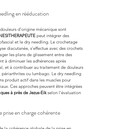
eedling en rééducation
 douleurs d’origine mécanique sont 
NESITHERAPEUTE
 peut intégrer des 
scial et le dry needling. Le crochetage 
yse diacutanée, s’effectue avec des crochets 
ager les plans de glissement entre des 
nt à diminuer les adhérences après 
l, et à contribuer au traitement de douleurs 
 périarthrites ou lumbago. Le dry needling 
ans produit actif dans les muscles pour 
ciaux. Ces approches peuvent être intégrées 
ques à près de Jezus-Eik
 selon l’évaluation 
e prise en charge cohérente
e la cohérence globale de la prise en 