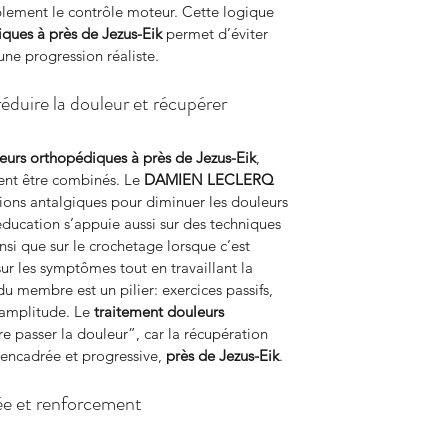
ement le contrôle moteur. Cette logique 
ques à près de Jezus-Eik
 permet d’éviter 
ne progression réaliste.
éduire la douleur et récupérer
eurs orthopédiques à près de Jezus-Eik
, 
ent être combinés. Le 
DAMIEN LECLERQ 
tions antalgiques pour diminuer les douleurs 
ducation s’appuie aussi sur des techniques 
si que sur le crochetage lorsque c’est 
sur les symptômes tout en travaillant la 
u membre est un pilier: exercices passifs, 
’amplitude. Le 
traitement douleurs 
ire passer la douleur”, car la récupération 
ncadrée et progressive, 
près de Jezus-Eik
.
ée et renforcement