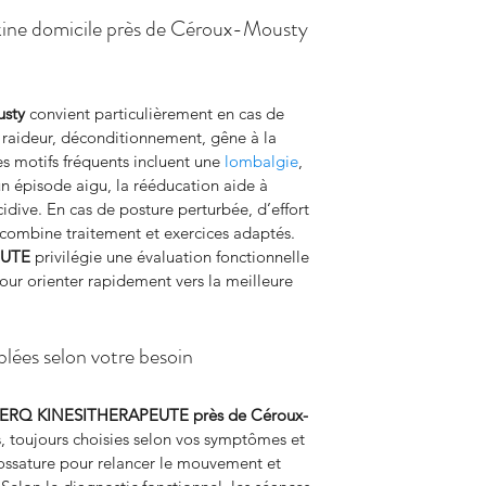
 kine domicile près de Céroux-Mousty 
usty
 convient particulièrement en cas de 
: raideur, déconditionnement, gêne à la 
es motifs fréquents incluent une 
lombalgie
, 
un épisode aigu, la rééducation aide à 
écidive. En cas de posture perturbée, d’effort 
combine traitement et exercices adaptés. 
EUTE
 privilégie une évaluation fonctionnelle 
pour orienter rapidement vers la meilleure 
blées selon votre besoin
ERQ KINESITHERAPEUTE
près de Céroux-
, toujours choisies selon vos symptômes et 
l’ossature pour relancer le mouvement et 