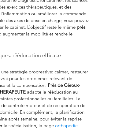
 Selon le diagnostic fonctionnel, les séances 
des exercices thérapeutiques, et des 
 l’inflammation ou améliorer la commande 
le des axes de prise en charge, vous pouvez 
r le cabinet. L’objectif reste le même 
près 
r, augmenter la mobilité et rendre le 
ues: rééducation efficace
e stratégie progressive: calmer, restaurer 
t vrai pour les problèmes relevant de 
ause et la compensation. 
Près de Céroux-
THERAPEUTE
 adapte la rééducation au 
raintes professionnelles ou familiales. La 
, de contrôle moteur et de récupération de 
à domicile. En complément, la planification 
ne après semaine, pour éviter la reprise 
r la spécialisation, la page 
orthopédie