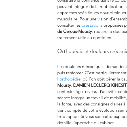
construire la confiance dans le corps.
peuvent intégrer de la mobilisation, 
approches spécifiques pour diminuer
musculaire. Pour une vision d’ensemb
consulter les 
prestations
 proposées pa
de Céroux-Mousty
: réduire la douleu
traitement utile au quotidien.
Orthopédie et douleurs mécaniq
Les douleurs mécaniques demandent un
puis renforcer. C’est particulièremen
l’
orthopédie
, où l’on doit gérer la c
Mousty
, 
DAMIEN LECLERQ KINESI
contexte: âge, niveau d’activité, cont
séance intègre un travail de mobilité
la force, avec des consignes claires 
tient compte de votre évolution semai
trop rapide. Si vous souhaitez explore
détaille l’approche du cabinet.