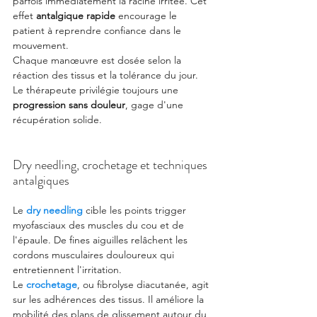
parfois immédiatement la racine irritée. Cet 
effet 
antalgique rapide
 encourage le 
patient à reprendre confiance dans le 
mouvement.
Chaque manœuvre est dosée selon la 
réaction des tissus et la tolérance du jour. 
Le thérapeute privilégie toujours une 
progression sans douleur
, gage d'une 
récupération solide.
Dry needling, crochetage et techniques 
antalgiques
Le 
dry needling
 cible les points trigger 
myofasciaux des muscles du cou et de 
l'épaule. De fines aiguilles relâchent les 
cordons musculaires douloureux qui 
entretiennent l'irritation.
Le 
crochetage
, ou fibrolyse diacutanée, agit 
sur les adhérences des tissus. Il améliore la 
mobilité des plans de glissement autour du 