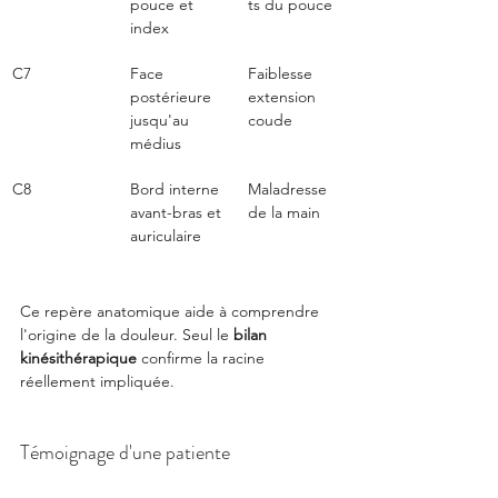
pouce et 
ts du pouce
index
C7
Face 
Faiblesse 
postérieure 
extension 
jusqu'au 
coude
médius
C8
Bord interne 
Maladresse 
avant-bras et 
de la main
auriculaire
Ce repère anatomique aide à comprendre 
l'origine de la douleur. Seul le 
bilan 
kinésithérapique
 confirme la racine 
réellement impliquée.
Témoignage d'une patiente