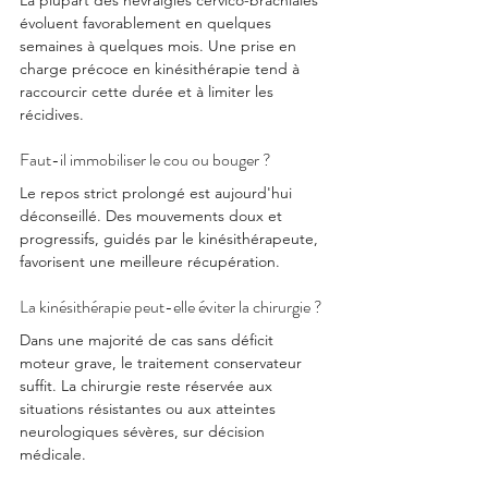
La plupart des névralgies cervico-brachiales 
évoluent favorablement en quelques 
semaines à quelques mois. 
Une prise en 
charge précoce en kinésithérapie tend à 
raccourcir cette durée et à limiter les 
récidives.
Faut-il immobiliser le cou ou bouger ?
Le repos strict prolongé est aujourd'hui 
déconseillé. 
Des mouvements doux et 
progressifs, guidés par le kinésithérapeute, 
favorisent une meilleure récupération.
La kinésithérapie peut-elle éviter la chirurgie ?
Dans une majorité de cas sans déficit 
moteur grave, le traitement conservateur 
suffit. 
La chirurgie reste réservée aux 
situations résistantes ou aux atteintes 
neurologiques sévères, sur décision 
médicale.