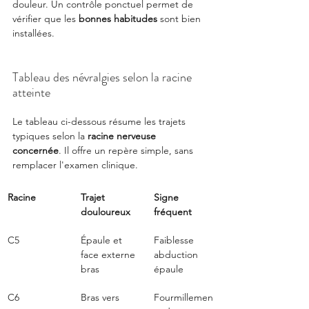
douleur. Un contrôle ponctuel permet de 
vérifier que les 
bonnes habitudes
 sont bien 
installées.
Tableau des névralgies selon la racine 
atteinte
Le tableau ci-dessous résume les trajets 
typiques selon la 
racine nerveuse 
concernée
. Il offre un repère simple, sans 
remplacer l'examen clinique.
Racine
Trajet 
Signe 
douloureux
fréquent
C5
Épaule et 
Faiblesse 
face externe 
abduction 
bras
épaule
C6
Bras vers 
Fourmillemen