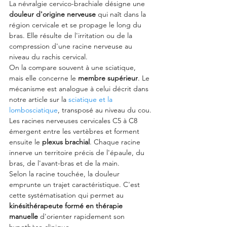
La névralgie cervico-brachiale désigne une 
douleur d'origine nerveuse
 qui naît dans la 
région cervicale et se propage le long du 
bras. Elle résulte de l'irritation ou de la 
compression d'une racine nerveuse au 
niveau du rachis cervical.
On la compare souvent à une sciatique, 
mais elle concerne le 
membre supérieur
. Le 
mécanisme est analogue à celui décrit dans 
notre article sur la 
sciatique et la 
lombosciatique
, transposé au niveau du cou.
Les racines nerveuses cervicales C5 à C8 
émergent entre les vertèbres et forment 
ensuite le 
plexus brachial
. Chaque racine 
innerve un territoire précis de l'épaule, du 
bras, de l'avant-bras et de la main.
Selon la racine touchée, la douleur 
emprunte un trajet caractéristique. C'est 
cette systématisation qui permet au 
kinésithérapeute formé en thérapie 
manuelle
 d'orienter rapidement son 