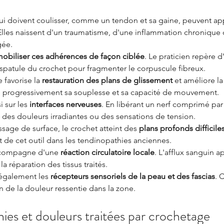
ui doivent coulisser, comme un tendon et sa gaine, peuvent app
 Elles naissent d'un traumatisme, d'une inflammation chronique
gée.
obiliser ces adhérences de façon ciblée
. Le praticien repère d
 spatule du crochet pour fragmenter le corpuscule fibreux.
favorise la 
restauration des plans de glissement
 et améliore la
uve progressivement sa souplesse et sa capacité de mouvement.
 sur les 
interfaces nerveuses
. En libérant un nerf comprimé par
re des douleurs irradiantes ou des sensations de tension.
age de surface, le crochet atteint des 
plans profonds difficiles
rêt de cet outil dans les tendinopathies anciennes.
ccompagne d'une 
réaction circulatoire locale
. L'afflux sanguin a
a réparation des tissus traités.
également les 
récepteurs sensoriels de la peau et des fascias
. 
on de la douleur ressentie dans la zone.
ies et douleurs traitées par crochetage