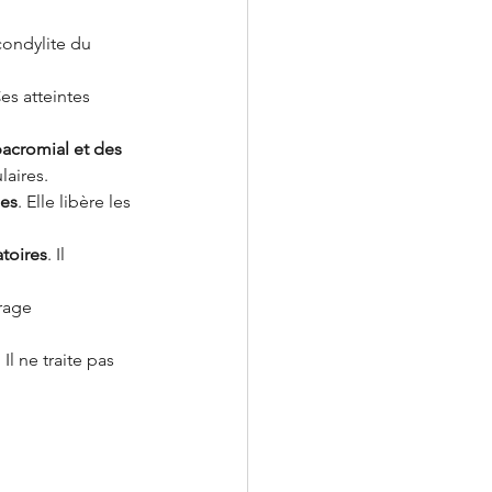
condylite du 
Ces atteintes 
acromial et des 
laires.
les
. Elle libère les 
atoires
. Il 
rage 
. Il ne traite pas 