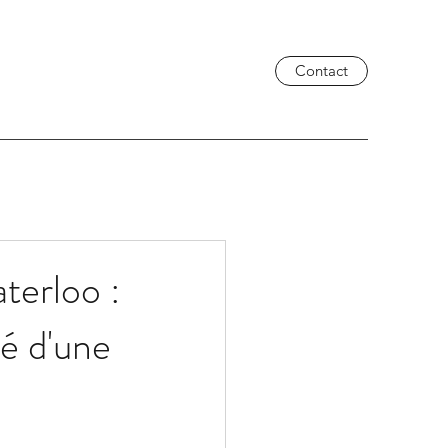
Contact
terloo :
lé d'une