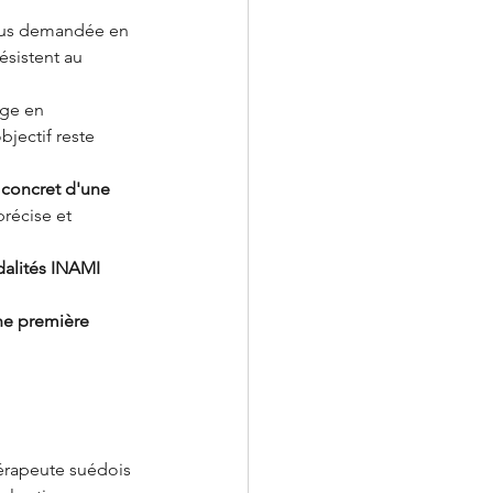
plus demandée en 
ésistent au 
age en 
jectif reste 
 concret d'une 
récise et 
dalités INAMI
ne première 
hérapeute suédois 