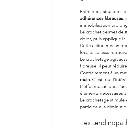
Entre deux structures q
adhérences fibreuses
.
immobilisation prolon
Le crochet permet de 
m
doigt, puis applique la
Cette action mécanique 
locale. Le tissu retro
Le crochetage agit aussi
fibreuse, il peut rédui
Contrairement à un mass
main
. C'est tout l'inté
L'effet mécanique s'a
éléments nécessaires à l
Le crochetage stimule 
participe à la diminuti
Les tendinopath