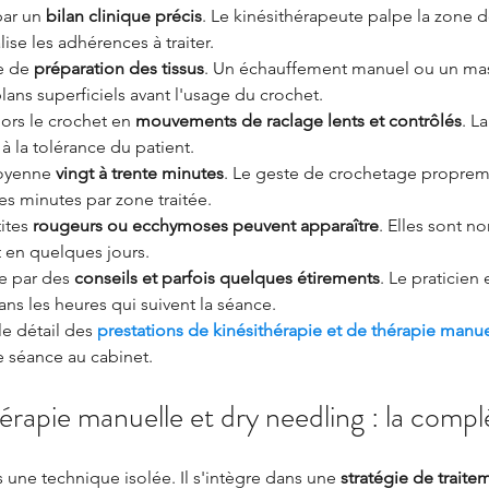
ar un 
bilan clinique précis
. Le kinésithérapeute palpe la zone 
lise les adhérences à traiter.
e de 
préparation des tissus
. Un échauffement manuel ou un ma
lans superficiels avant l'usage du crochet.
ors le crochet en 
mouvements de raclage lents et contrôlés
. L
à la tolérance du patient.
oyenne 
vingt à trente minutes
. Le geste de crochetage propreme
s minutes par zone traitée.
ites 
rougeurs ou ecchymoses peuvent apparaître
. Elles sont n
t en quelques jours.
e par des 
conseils et parfois quelques étirements
. Le praticien 
ns les heures qui suivent la séance.
e détail des 
prestations de kinésithérapie et de thérapie manue
e séance au cabinet.
rapie manuelle et dry needling : la comp
 une technique isolée. Il s'intègre dans une 
stratégie de traite