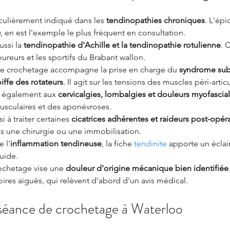
culièrement indiqué dans les 
tendinopathies chroniques
. L'épi
 en est l'exemple le plus fréquent en consultation.
ssi la 
tendinopathie d'Achille et la tendinopathie rotulienne
. 
ureurs et les sportifs du Brabant wallon.
 le crochetage accompagne la prise en charge du 
syndrome sub
iffe des rotateurs
. Il agit sur les tensions des muscles péri-articu
 également aux 
cervicalgies, lombalgies et douleurs myofascia
usculaires et des aponévroses.
 à traiter certaines 
cicatrices adhérentes et raideurs post-opér
rès une chirurgie ou une immobilisation.
 l'
inflammation tendineuse
, la fiche 
tendinite
 apporte un éclai
uide.
rochetage vise une 
douleur d'origine mécanique bien identifiée
ires aiguës, qui relèvent d'abord d'un avis médical.
séance de crochetage à Waterloo