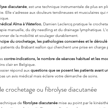
olyse diacutanée
, est une technique instrumentale de plus en 
ie. Elle s'adresse aux douleurs tendineuses et musculaires qui r
sique.
médical Alma à Waterloo
, Damien Leclercq pratique le crochet
pie manuelle, du dry needling et du drainage lymphatique. L'ob
onner de la mobilité et soulager durablement.
ncipe du crochetage, les pathologies concernées et le déroulé
ux patients du Brabant wallon qui cherchent une prise en charge p
es 
contre-indications, le nombre de séances habituel et les mo
ns clair en Belgique.
dossier répond aux 
questions que se posent les patients avant u
 pas un avis médical mais éclaire votre démarche de soins.
le crochetage ou fibrolyse diacutanée
technique de 
fibrolyse diacutanée
 mise au point par le kinésit