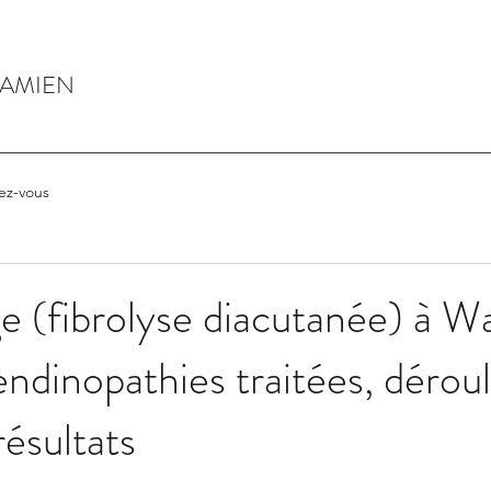
DAMIEN
ez-vous
 (fibrolyse diacutanée) à Wa
tendinopathies traitées, dérou
résultats