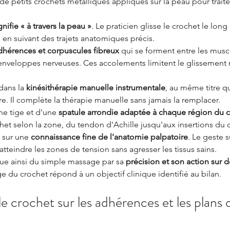
 de petits crochets métalliques appliqués sur la peau pour traite
nifie « à travers la peau »
. Le praticien glisse le crochet le long
n, en suivant des trajets anatomiques précis.
dhérences et corpuscules fibreux
 qui se forment entre les muscl
 enveloppes nerveuses. Ces accolements limitent le glissement
dans la 
kinésithérapie manuelle instrumentale
, au même titre q
ire. Il complète la thérapie manuelle sans jamais la remplacer.
e tige et d'une 
spatule arrondie adaptée à chaque région du 
ochet selon la zone, du tendon d'Achille jusqu'aux insertions du
sur une 
connaissance fine de l'anatomie palpatoire
. Le geste s
atteindre les zones de tension sans agresser les tissus sains.
ue ainsi du simple massage par sa 
précision et son action sur d
 du crochet répond à un objectif clinique identifié au bilan.
 crochet sur les adhérences et les plans 