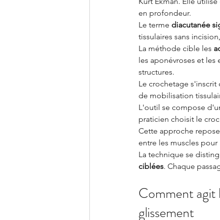
Kurt Ekman. Elle utilise
en profondeur.
Le terme 
diacutanée sig
tissulaires sans incisio
La méthode cible les 
a
les aponévroses et les
structures.
Le crochetage s'inscrit 
de mobilisation tissula
L'outil se compose d'un
praticien choisit le cr
Cette approche repose 
entre les muscles pour 
La technique se disting
ciblées
. Chaque passage
Comment agit le
glissement