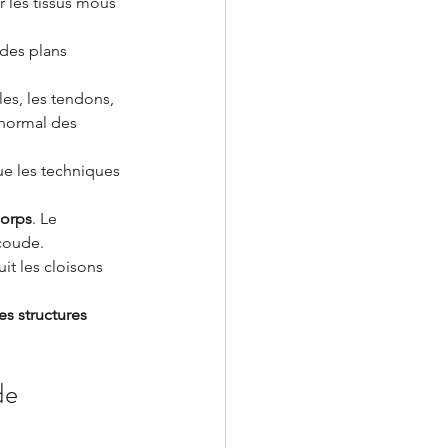
r les tissus mous 
 des plans 
es, les tendons, 
 normal des 
ue les techniques 
corps
. Le 
 coude.
uit les cloisons 
es structures 
de 