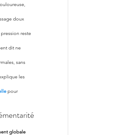
douloureuse, 
ssage doux 
a pression reste 
nt dit ne 
ormales, sans 
explique les 
lle
 pour 
lémentarité
ment globale