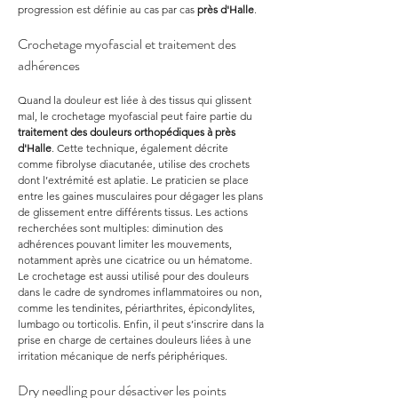
progression est définie au cas par cas 
près d'Halle
.
Crochetage myofascial et traitement des 
adhérences
Quand la douleur est liée à des tissus qui glissent 
mal, le crochetage myofascial peut faire partie du 
traitement des douleurs orthopédiques à près 
d'Halle
. Cette technique, également décrite 
comme fibrolyse diacutanée, utilise des crochets 
dont l’extrémité est aplatie. Le praticien se place 
entre les gaines musculaires pour dégager les plans 
de glissement entre différents tissus. Les actions 
recherchées sont multiples: diminution des 
adhérences pouvant limiter les mouvements, 
notamment après une cicatrice ou un hématome. 
Le crochetage est aussi utilisé pour des douleurs 
dans le cadre de syndromes inflammatoires ou non, 
comme les tendinites, périarthrites, épicondylites, 
lumbago ou torticolis. Enfin, il peut s’inscrire dans la 
prise en charge de certaines douleurs liées à une 
irritation mécanique de nerfs périphériques.
Dry needling pour désactiver les points 