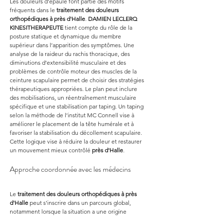
Les douleurs d’épaule font partie des motifs 
fréquents dans le 
traitement des douleurs 
orthopédiques à près d'Halle
. 
DAMIEN LECLERQ 
KINESITHERAPEUTE
 tient compte du rôle de la 
posture statique et dynamique du membre 
supérieur dans l’apparition des symptômes. Une 
analyse de la raideur du rachis thoracique, des 
diminutions d’extensibilité musculaire et des 
problèmes de contrôle moteur des muscles de la 
ceinture scapulaire permet de choisir des stratégies 
thérapeutiques appropriées. Le plan peut inclure 
des mobilisations, un réentraînement musculaire 
spécifique et une stabilisation par taping. Un taping 
selon la méthode de l’institut MC Connell vise à 
améliorer le placement de la tête humérale et à 
favoriser la stabilisation du décollement scapulaire. 
Cette logique vise à réduire la douleur et restaurer 
un mouvement mieux contrôlé 
près d'Halle
.
Approche coordonnée avec les médecins
Le 
traitement des douleurs orthopédiques à près 
d'Halle
 peut s’inscrire dans un parcours global, 
notamment lorsque la situation a une origine 