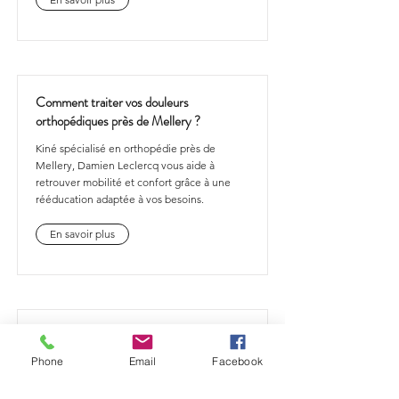
Comment traiter vos douleurs
orthopédiques près de Mellery ?
Kiné spécialisé en orthopédie près de
Mellery, Damien Leclercq vous aide à
retrouver mobilité et confort grâce à une
rééducation adaptée à vos besoins.
En savoir plus
Comment traiter vos douleurs
orthopédiques près de Marbais ?
Phone
Email
Facebook
Kiné spécialisé en orthopédie près de