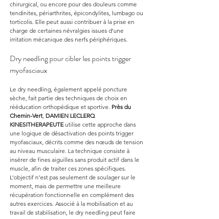
chirurgical, ou encore pour des douleurs comme 
tendinites, périarthrites, épicondylites, lumbago ou 
torticolis. Elle peut aussi contribuer à la prise en 
charge de certaines névralgies issues d’une 
irritation mécanique des nerfs périphériques.
Dry needling pour cibler les points trigger 
myofasciaux
Le dry needling, également appelé poncture 
sèche, fait partie des techniques de choix en 
rééducation orthopédique et sportive. 
Près du 
Chemin-Vert
, 
DAMIEN LECLERQ 
KINESITHERAPEUTE
 utilise cette approche dans 
une logique de désactivation des points trigger 
myofasciaux, décrits comme des nœuds de tension 
au niveau musculaire. La technique consiste à 
insérer de fines aiguilles sans produit actif dans le 
muscle, afin de traiter ces zones spécifiques. 
L’objectif n’est pas seulement de soulager sur le 
moment, mais de permettre une meilleure 
récupération fonctionnelle en complément des 
autres exercices. Associé à la mobilisation et au 
travail de stabilisation, le dry needling peut faire 