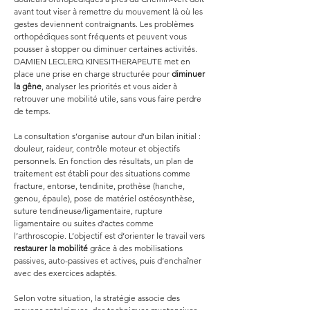
avant tout viser à remettre du mouvement là où les 
gestes deviennent contraignants. Les problèmes 
orthopédiques sont fréquents et peuvent vous 
pousser à stopper ou diminuer certaines activités. 
DAMIEN LECLERQ KINESITHERAPEUTE met en 
place une prise en charge structurée pour 
diminuer 
la gêne
, analyser les priorités et vous aider à 
retrouver une mobilité utile, sans vous faire perdre 
de temps.
La consultation s’organise autour d’un bilan initial : 
douleur, raideur, contrôle moteur et objectifs 
personnels. En fonction des résultats, un plan de 
traitement est établi pour des situations comme 
fracture, entorse, tendinite, prothèse (hanche, 
genou, épaule), pose de matériel ostéosynthèse, 
suture tendineuse/ligamentaire, rupture 
ligamentaire ou suites d’actes comme 
l’arthroscopie. L’objectif est d’orienter le travail vers 
restaurer la mobilité
 grâce à des mobilisations 
passives, auto-passives et actives, puis d’enchaîner 
avec des exercices adaptés.
Selon votre situation, la stratégie associe des 