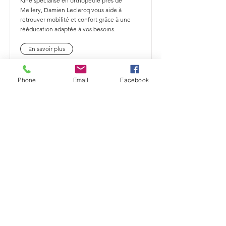
Kiné spécialisé en orthopédie près de
Mellery, Damien Leclercq vous aide à
retrouver mobilité et confort grâce à une
rééducation adaptée à vos besoins.
En savoir plus
Phone
Email
Facebook
Comment traiter vos douleurs
orthopédiques près de Marbais ?
Kiné spécialisé en orthopédie près de
Marbais, Damien Leclercq vous aide à
retrouver mobilité et confort grâce à une
rééducation adaptée à vos besoins.
En savoir plus