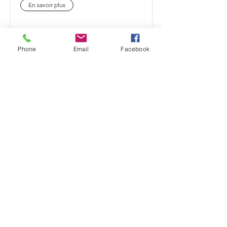
En savoir plus
Phone
Email
Facebook
Comment traiter vos douleurs
orthopédiques près de Marbais ?
Kiné spécialisé en orthopédie près de
Marbais, Damien Leclercq vous aide à
retrouver mobilité et confort grâce à une
rééducation adaptée à vos besoins.
En savoir plus
Comment traiter vos douleurs
orthopédiques près de Mont-Saint-
Guibert ?