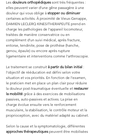
Les 
douleurs orthopédiques
 sont très fréquentes : 
elles peuvent varier d’une gêne passagère à une 
douleur qui vous oblige à 
stopper ou diminuer
certaines activités. À proximité de Vieux-Genappe, 
DAMIEN LECLERQ KINESITHERAPEUTE prend en 
charge les pathologies de l’appareil locomoteur, 
traitées de manière conservatrice ou en 
complément d’un suivi médical, après fracture, 
entorse, tendinite, pose de prothèse (hanche, 
genou, épaule) ou encore après rupture 
ligamentaire et interventions comme l’arthroscopie.
Le traitement se construit 
à partir du bilan initial
 : 
l’objectif de rééducation est défini selon votre 
situation et vos priorités. En fonction de l’examen, 
le praticien met en place un plan clair pour réduire 
la douleur post-traumatique éventuelle et 
restaurer 
la mobilité
 grâce à des exercices de mobilisations 
passives, auto-passives et actives. La prise en 
charge évolue ensuite vers le renforcement 
musculaire, la stabilisation, le contrôle moteur et la 
proprioception, avec du matériel adapté au cabinet.
Selon la cause et la symptomatologie, différentes 
approches thérapeutiques
 peuvent être mobilisées 