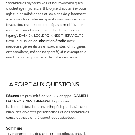
: techniques myotensives et neuro-dynamiques, 
crochetage myofascial (fibrolyse diacutanée) pour 
agir sur les adhérences et les plans de glissement, 
ainsi que des stratégies spécifiques pour certains 
foyers douloureux comme l’épaule (mobilisation, 
réentraînement musculaire et stabilisation par 
taping). DAMIEN LECLERQ KINESITHERAPEUTE 
travaille aussi en 
collaboration étroite
 avec 
médecins généralistes et spécialistes (chirurgiens 
orthopédistes, médecins sportifs) afin d’adapter la 
rééducation au plus juste de votre demande.
LA FOIRE AUX QUESTIONS
Résumé :
À proximité de Vieux-Genappe, 
DAMIEN 
LECLERQ KINESITHERAPEUTE
 propose un 
traitement des douleurs orthopédiques basé sur un 
bilan, des objectifs personnalisés et des techniques 
conservatrices et thérapeutiques adaptées.
Sommaire :
- Comprendre les douleurs orthopédiques près de 