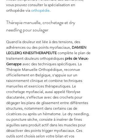
vous pouvez consulter la spécialisation en 
orthopédie via 
orthopédie
.
Thérapie manuelle, crochetage et dry 
needling pour soulager
Quand la douleur est liée à des tensions, des 
adhérences ou des points myofasciaux, 
DAMIEN 
LECLERQ KINESITHERAPEUTE
 complète le plan de 
traitement douleurs orthopédiques 
près de Vieux-
Genappe
 avec des techniques spécifiques. La 
Thérapie Manuelle Orthopédique, reconnue 
officiellement en Belgique, s’appuie sur un 
raisonnement clinique et combine techniques 
manuelles et exercices thérapeutiques. Le 
crochetage myofascial, aussi appelé fibrolyse 
diacutanée, s’effectue avec des crochets pour 
dégager les plans de glissement entre différentes 
structures, notamment dans certains cas de 
cicatrices ou après un hématome. Le dry needling, 
ou poncture sèche, consiste à insérer de fines 
aiguilles sans produit actif dans les muscles pour 
désactiver des points trigger myofasciaux. Ces 
outils sont choisis selon votre bilan et vos 