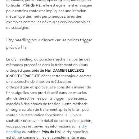
torticolis. 
Près de Hal
, elle est également envisagée 
pour certains contextes impliquant une irritation 
mécanique des nerfs périphériques, avec des 
exemples comme les névralgies cervico-brachiales 
ou sciatalgies.
Dry needling pour désactiver les points trigger 
près de Hal
Le dry needling, ou poncture sèche, fait partie des 
méthodes proposées dans le traitement douleurs 
orthopédiques 
près de Hal
. 
DAMIEN LECLERQ 
KINESITHERAPEUTE
 décrit cette technique comme 
une approche de choix en rééducation 
orthopédique et sportive. Elle consiste à insérer de 
fines aiguilles sans produit actif dans les muscles 
afin de désactiver les points trigger myofasciaux, 
associés à des nœuds de tension. Cette méthode 
s’intègre au plan de traitement après le bilan, pour 
soutenir la restauration fonctionnelle. Si vous 
souhaitez découvrir le détail de cette spécialisation, 
vous pouvez retrouver les informations sur le 
dry 
needling
 du cabinet. 
Près de Hal
, le dry needling 
est utilisé comme un levier complémentaire aux 