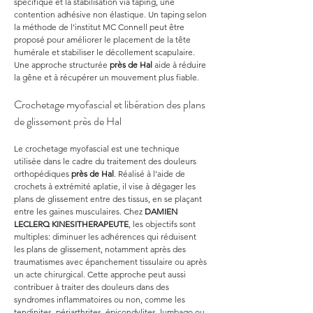
spécifique et la stabilisation via taping, une 
contention adhésive non élastique. Un taping selon 
la méthode de l’institut MC Connell peut être 
proposé pour améliorer le placement de la tête 
humérale et stabiliser le décollement scapulaire. 
Une approche structurée 
près de Hal
 aide à réduire 
la gêne et à récupérer un mouvement plus fiable.
Crochetage myofascial et libération des plans 
de glissement près de Hal
Le crochetage myofascial est une technique 
utilisée dans le cadre du traitement des douleurs 
orthopédiques 
près de Hal
. Réalisé à l’aide de 
crochets à extrémité aplatie, il vise à dégager les 
plans de glissement entre des tissus, en se plaçant 
entre les gaines musculaires. Chez 
DAMIEN 
LECLERQ KINESITHERAPEUTE
, les objectifs sont 
multiples: diminuer les adhérences qui réduisent 
les plans de glissement, notamment après des 
traumatismes avec épanchement tissulaire ou après 
un acte chirurgical. Cette approche peut aussi 
contribuer à traiter des douleurs dans des 
syndromes inflammatoires ou non, comme les 
tendinites, périarthrites, épicondylites, lumbago ou 