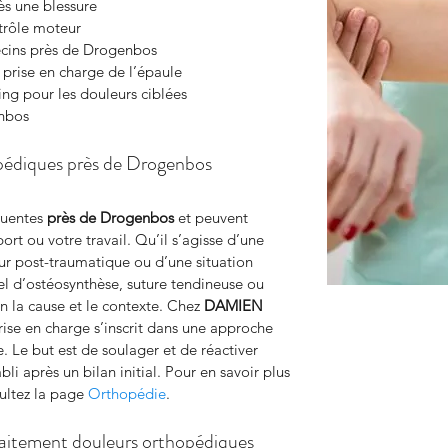
rès une blessure
ntrôle moteur
ecins près de Drogenbos
prise en charge de l’épaule
ing pour les douleurs ciblées
enbos
pédiques près de Drogenbos
uentes 
près de Drogenbos
 et peuvent 
ort ou votre travail. Qu’il s’agisse d’une 
ur post-traumatique ou d’une situation 
el d’ostéosynthèse, suture tendineuse ou 
n la cause et le contexte. Chez 
DAMIEN 
prise en charge s’inscrit dans une approche 
 Le but est de soulager et de réactiver 
li après un bilan initial. Pour en savoir plus 
ultez la page 
Orthopédie
.
traitement douleurs orthopédiques