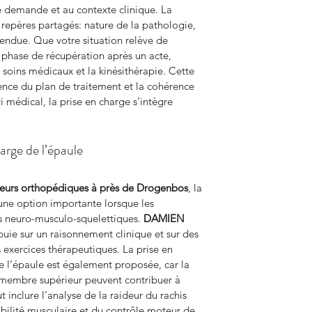
 demande et au contexte clinique. La 
s repères partagés: nature de la pathologie, 
tendue. Que votre situation relève de 
phase de récupération après un acte, 
s soins médicaux et la kinésithérapie. Cette 
nence du plan de traitement et la cohérence 
i médical, la prise en charge s’intègre 
arge de l’épaule
leurs orthopédiques à près de Drogenbos
, la 
ne option importante lorsque les 
s neuro-musculo-squelettiques. 
DAMIEN 
puie sur un raisonnement clinique et sur des 
exercices thérapeutiques. La prise en 
l’épaule est également proposée, car la 
 membre supérieur peuvent contribuer à 
t inclure l’analyse de la raideur du rachis 
bilité musculaire et du contrôle moteur de 