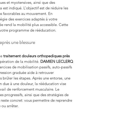
es et myotensives, ainsi que des 
est indiqué. L’objectif est de réduire les 
ons favorables au mouvement. En 
égie des exercices adaptés à votre 
e rend la mobilité plus accessible. Cette 
e votre programme de rééducation.
 après une blessure
le 
traitement douleurs orthopediques
près 
upération de la mobilité. 
DAMIEN LECLERQ 
rcices de mobilisation passifs, auto-passifs 
gression graduée aide à retrouver 
brûler les étapes. Après une entorse, une 
n due à une douleur, la rééducation vise 
ravail de renforcement musculaire. Le 
 progressifs, ainsi que des stratégies de 
if reste concret: vous permettre de reprendre 
 ou arrêter.