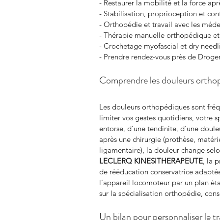
- Restaurer la mobilité et la force ap
- Stabilisation, proprioception et co
- Orthopédie et travail avec les méd
- Thérapie manuelle orthopédique et 
- Crochetage myofascial et dry needl
- Prendre rendez-vous près de Drog
Comprendre les douleurs ortho
Les douleurs orthopédiques sont fréq
limiter vos gestes quotidiens, votre sp
entorse, d’une tendinite, d’une doule
après une chirurgie (prothèse, matéri
ligamentaire), la douleur change selo
LECLERQ KINESITHERAPEUTE
, la 
de rééducation conservatrice adaptée.
l’appareil locomoteur par un plan étab
sur la spécialisation orthopédie, cons
Un bilan pour personnaliser le 