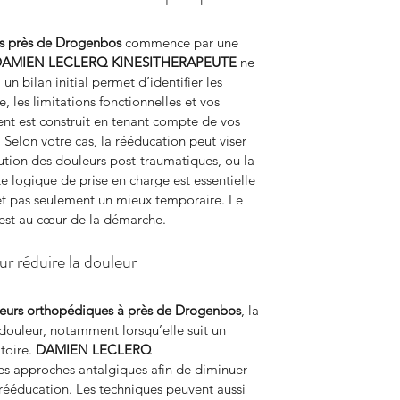
s
près de Drogenbos
 commence par une 
AMIEN LECLERQ KINESITHERAPEUTE
 ne 
un bilan initial permet d’identifier les 
, les limitations fonctionnelles et vos 
ment est construit en tenant compte de vos 
 Selon votre cas, la rééducation peut viser 
ution des douleurs post-traumatiques, ou la 
te logique de prise en charge est essentielle 
et pas seulement un mieux temporaire. Le 
 est au cœur de la démarche.
r réduire la douleur
leurs orthopédiques à près de Drogenbos
, la 
 douleur, notamment lorsqu’elle suit un 
oire. 
DAMIEN LECLERQ 
es approches antalgiques afin de diminuer 
de rééducation. Les techniques peuvent aussi 