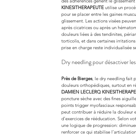
des adhérences gênent le glissement e
KINESITHERAPEUTE
 utilise un proc
pour se placer entre les gaines muscul
glissement. Les actions visées peuven
après cicatrices ou après un hémato
douleurs liées à des tendinites, péria
torticolis, et dans certaines irritati
prise en charge reste individualisée s
Dry needling pour désactiver les
Près de Bierges
, le dry needling fait
douleurs orthopédiques, surtout en r
DAMIEN LECLERQ KINESITHERAP
poncture sèche avec des fines aiguilles
points trigger myofasciaux responsab
peut contribuer à réduire la douleur 
d’exercices de rééducation. Selon votr
une logique de progression: diminuer 
renforcer ce qui stabilise l’articulatio