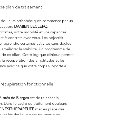
votre plan de traitement
nt douleurs orthopédiques commence par un 
ucation. 
DAMIEN LECLERQ 
ptômes, votre mobilité et vos capacités 
ctifs concrets avec vous. Les objectifs 
e reprendre certaines activités sans douleur, 
 améliorer la stabilité. Un programme de 
te de ce bilan. Cette logique clinique permet 
, la récupération des amplitudes et les 
nce avec ce que votre corps supporte à 
a récupération fonctionnelle
é 
près de Bierges
 est de relancer la 
ion. Dans le cadre du traitement douleurs 
KINESITHERAPEUTE
 met en place des 
nuer les douleurs post-traumatiques 