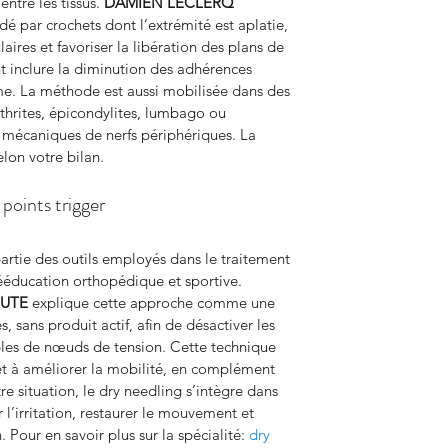
ntre les tissus. 
DAMIEN LECLERQ 
édé par crochets dont l’extrémité est aplatie, 
aires et favoriser la libération des plans de 
t inclure la diminution des adhérences 
me. La méthode est aussi mobilisée dans des 
rthrites, épicondylites, lumbago ou 
ons mécaniques de nerfs périphériques. La 
elon votre bilan.
 points trigger
 partie des outils employés dans le traitement 
ééducation orthopédique et sportive. 
EUTE
 explique cette approche comme une 
, sans produit actif, afin de désactiver les 
les de nœuds de tension. Cette technique 
et à améliorer la mobilité, en complément 
e situation, le dry needling s’intègre dans 
l’irritation, restaurer le mouvement et 
n. Pour en savoir plus sur la spécialité: 
dry 