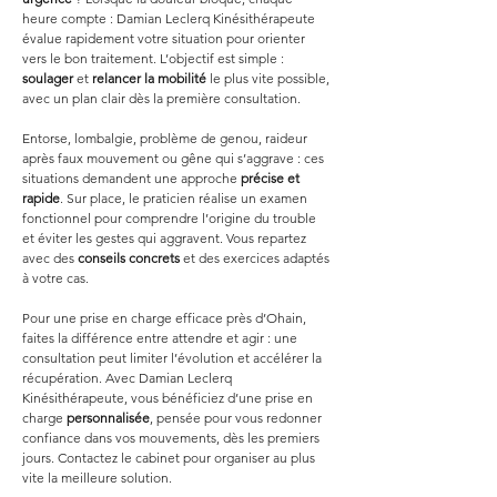
heure compte : Damian Leclerq Kinésithérapeute 
évalue rapidement votre situation pour orienter 
vers le bon traitement. L’objectif est simple : 
soulager
 et 
relancer la mobilité
 le plus vite possible, 
avec un plan clair dès la première consultation.
Entorse, lombalgie, problème de genou, raideur 
après faux mouvement ou gêne qui s’aggrave : ces 
situations demandent une approche 
précise et 
rapide
. Sur place, le praticien réalise un examen 
fonctionnel pour comprendre l’origine du trouble 
et éviter les gestes qui aggravent. Vous repartez 
avec des 
conseils concrets
 et des exercices adaptés 
à votre cas.
Pour une prise en charge efficace près d’Ohain, 
faites la différence entre attendre et agir : une 
consultation peut limiter l’évolution et accélérer la 
récupération. Avec Damian Leclerq 
Kinésithérapeute, vous bénéficiez d’une prise en 
charge 
personnalisée
, pensée pour vous redonner 
confiance dans vos mouvements, dès les premiers 
jours. Contactez le cabinet pour organiser au plus 
vite la meilleure solution.