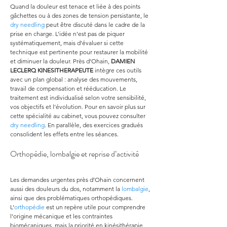
Quand la douleur est tenace et liée à des points 
gâchettes ou à des zones de tension persistante, le 
dry needling
 peut être discuté dans le cadre de la 
prise en charge. L’idée n’est pas de piquer 
systématiquement, mais d’évaluer si cette 
technique est pertinente pour restaurer la mobilité 
et diminuer la douleur. Près d’Ohain, 
DAMIEN 
LECLERQ KINESITHERAPEUTE
 intègre ces outils 
avec un plan global : analyse des mouvements, 
travail de compensation et rééducation. Le 
traitement est individualisé selon votre sensibilité, 
vos objectifs et l’évolution. Pour en savoir plus sur 
cette spécialité au cabinet, vous pouvez consulter 
dry needling
. En parallèle, des exercices gradués 
consolident les effets entre les séances.
Orthopédie, lombalgie et reprise d’activité
Les demandes urgentes près d’Ohain concernent 
aussi des douleurs du dos, notamment la 
lombalgie
, 
ainsi que des problématiques orthopédiques. 
L’
orthopédie
 est un repère utile pour comprendre 
l’origine mécanique et les contraintes 
biomécaniques, mais la priorité en kinésithérapie 