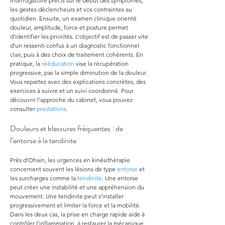
interrogatoire précis sur le début des symptômes, 
les gestes déclencheurs et vos contraintes au 
quotidien. Ensuite, un examen clinique orienté 
douleur, amplitude, force et posture permet 
d’identifier les priorités. L’objectif est de passer vite 
d’un ressenti confus à un diagnostic fonctionnel 
clair, puis à des choix de traitement cohérents. En 
pratique, la 
rééducation
 vise la récupération 
progressive, pas la simple diminution de la douleur. 
Vous repartez avec des explications concrètes, des 
exercices à suivre et un suivi coordonné. Pour 
découvrir l’approche du cabinet, vous pouvez 
consulter 
prestations
.
Douleurs et blessures fréquentes : de 
l’entorse à la tendinite
Près d’Ohain, les urgences en kinésithérapie 
concernent souvent les lésions de type 
entorse
 et 
les surcharges comme la 
tendinite
. Une entorse 
peut créer une instabilité et une appréhension du 
mouvement. Une tendinite peut s’installer 
progressivement et limiter la force et la mobilité. 
Dans les deux cas, la prise en charge rapide aide à 
contrôler l’inflammation, à restaurer la mécanique 