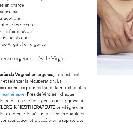
ses en charge
rsonnalisé
u quotidien
ntion des rechutes
r l inflammation
eurs persistantes
de Virginal en urgence
peute urgence près de Virginal
près de Virginal en urgence
, l objectif est 
r et relancer la récupération. La 
s reconnues pour restaurer la mobilité et la 
inésithérapie
. 
Près de Virginal
, chaque 
ale, raideur soudaine, gêne qui s aggrave au 
CLERQ KINESITHERAPEUTE
 privilégie une 
ier examen orienté sur la cause probable et 
la compensation et d accélérer la reprise des 