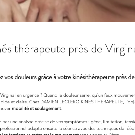
nésithérapeute près de Virgin
z vos douleurs grâce à votre kinésithérapeute près de 
 Virginal en urgence ? Quand la douleur serre, qu’un faux mouvemen
e rapide et claire. Chez DAMIEN LECLERQ KINESITHERAPEUTE, l’objec
rouver 
mobilité et soulagement
.
par une analyse précise de vos symptômes : gêne, limitation, tensio
 professionnel adapte ensuite la séance avec des techniques de réédu
 les tensions
 et 
restaurer le mouvement
 sans aggraver l’état.