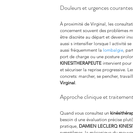
Douleurs et urgences courantes 
À proximité de Virginal, les consultat
concernent souvent des problèmes mus
être discrète au départ et devenir inv
aussi s intensifier lorsque l activité 
aussi fréquemment la 
lombalgie
, pa
port de charge ou une posture prolo
KINESITHERAPEUTE
 intervient pour
et sécuriser la reprise progressive. Les
concrets: marcher, se pencher, travai
Virginal
.
Approche clinique et traitement
Quand vous consultez un 
kinésithéra
besoin d une évaluation précise plut
pratique, 
DAMIEN LECLERQ KINES
symptômes, la mécanique du mouvemen