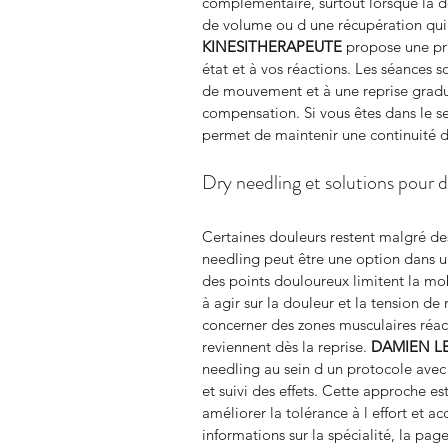
complémentaire, surtout lorsque la
de volume ou d une récupération qui 
KINESITHERAPEUTE
 propose une pr
état et à vos réactions. Les séances 
de mouvement et à une reprise gradué
compensation. Si vous êtes dans le se
permet de maintenir une continuité d
Dry needling et solutions pour d
Certaines douleurs restent malgré des
needling peut être une option dans 
des points douloureux limitent la mob
à agir sur la douleur et la tension de
concerner des zones musculaires réa
reviennent dès la reprise. 
DAMIEN L
needling au sein d un protocole avec
et suivi des effets. Cette approche es
améliorer la tolérance à l effort et ac
informations sur la spécialité, la p