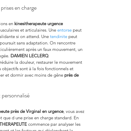
prises en charge
ions en 
kinesitherapeute urgence
culaires et articulaires. Une 
entorse
 peut 
alidante si on attend. Une 
tendinite
 peut 
se poursuit sans adaptation. On rencontre 
rticulièrement après un faux mouvement, un 
ngée. 
DAMIEN LECLERQ 
 réduire la douleur, restaurer le mouvement 
 objectifs sont à la fois fonctionnels et 
ller et dormir avec moins de gêne 
près de 
 personnalisé
peute près de Virginal en urgence
, vous avez 
ôt que d une prise en charge standard. En 
ITHERAPEUTE
 commence par analyser les 
t et les facteurs qui déclenchent la 