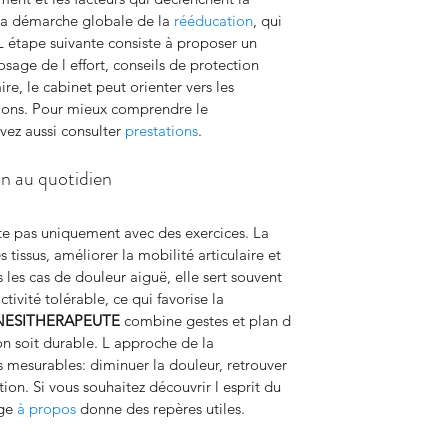
 la démarche globale de la 
rééducation
, qui 
 L étape suivante consiste à proposer un 
sage de l effort, conseils de protection 
re, le cabinet peut orienter vers les 
tions. Pour mieux comprendre le 
ez aussi consulter 
prestations
.
on au quotidien
ite pas uniquement avec des exercices. La 
s tissus, améliorer la mobilité articulaire et 
 les cas de douleur aiguë, elle sert souvent 
tivité tolérable, ce qui favorise la 
NESITHERAPEUTE
 combine gestes et plan d 
n soit durable. L approche de la 
s mesurables: diminuer la douleur, retrouver 
tion. Si vous souhaitez découvrir l esprit du 
ge 
à propos
 donne des repères utiles.