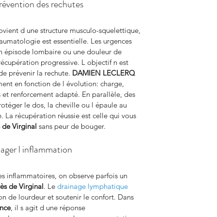
révention des rechutes
ovient d une structure musculo-squelettique, 
traumatologie est essentielle. Les urgences 
n épisode lombaire ou une douleur de 
cupération progressive. L objectif n est 
e prévenir la rechute. 
DAMIEN LECLERQ 
ement en fonction de l évolution: charge, 
t renforcement adapté. En parallèle, des 
otéger le dos, la cheville ou l épaule au 
. La récupération réussie est celle qui vous 
 de Virginal
 sans peur de bouger.
ager l inflammation
s inflammatoires, on observe parfois un 
ès de Virginal
. Le 
drainage lymphatique
on de lourdeur et soutenir le confort. Dans 
ence
, il s agit d une réponse 