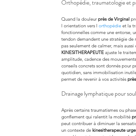
Orthopédie, traumatologie et p
Quand la douleur 
près de Virginal
 pr
l orientation vers l 
orthopédie
 et la 
fonctionnelles comme une entorse, u
tendon demandent une stratégie de ré
pas seulement de calmer, mais aussi d
KINESITHERAPEUTE
 ajuste le trait
amplitude, cadence des mouvements e
conseils concrets sont donnés pour pr
quotidien, sans immobilisation inutile
permet de revenir à vos activités 
près
Drainage lymphatique pour soul
Après certains traumatismes ou phase
gonflement qui ralentit la mobilité 
pr
peut contribuer à diminuer la sensati
un contexte de 
kinesitherapeute urg