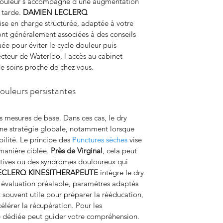
 douleur s accompagne d une augmentation 
tarde. 
DAMIEN LECLERQ 
ise en charge structurée, adaptée à votre 
sont généralement associées à des conseils 
e pour éviter le cycle douleur puis 
cteur de Waterloo, l accès au cabinet 
e soins proche de chez vous.
ouleurs persistantes
 mesures de base. Dans ces cas, le dry 
une stratégie globale, notamment lorsque 
ilité. Le principe des 
Punctures sèches
 vise 
 manière ciblée. 
Près de Virginal
, cela peut 
ctives ou des syndromes douloureux qui 
ECLERQ KINESITHERAPEUTE
 intègre le dry 
 évaluation préalable, paramètres adaptés 
t souvent utile pour préparer la rééducation, 
célérer la récupération. Pour les 
age dédiée peut guider votre compréhension.