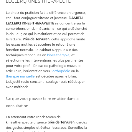
LECLERQ KINESITHERAPEUTE
Le choix du praticien fait la différence en urgence, 
car il faut conjuguer vitesse et justesse. 
DAMIEN 
LECLERQ KINESITHERAPEUTE
 se concentre sur la 
compréhension du mécanisme : ce qui a déclenché 
la douleur, ce qui la maintient et ce qui permet de 
la réduire. 
Près de Tervuren
, cette approche limite 
les essais inutiles et accélère le retour à une 
fonction normale. Le cabinet s’appuie sur des 
techniques reconnues en 
kinésithérapie
, et 
sélectionne les interventions les plus pertinentes 
pour votre profil. En cas de pathologie musculo-
articulaire, l’orientation vers l’
orthopédie
 ou la 
thérapie manuelle
 est décidée après le bilan. 
L’objectif reste constant : soulager puis rééduquer 
avec méthode.
Ce que vous pouvez faire en attendant la 
consultation
En attendant votre rendez-vous de 
kinésithérapeute urgence 
près de Tervuren
, gardez 
des gestes simples et évitez l’escalade. Surveillez la 