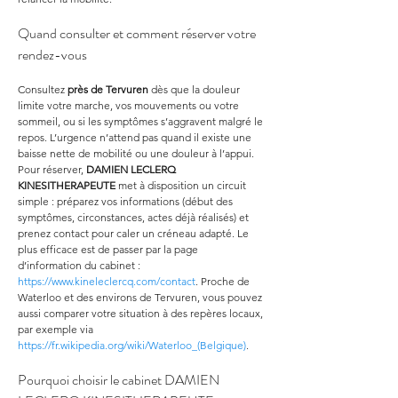
Quand consulter et comment réserver votre 
rendez-vous
Consultez 
près de Tervuren
 dès que la douleur 
limite votre marche, vos mouvements ou votre 
sommeil, ou si les symptômes s’aggravent malgré le 
repos. L’urgence n’attend pas quand il existe une 
baisse nette de mobilité ou une douleur à l’appui. 
Pour réserver, 
DAMIEN LECLERQ 
KINESITHERAPEUTE
 met à disposition un circuit 
simple : préparez vos informations (début des 
symptômes, circonstances, actes déjà réalisés) et 
prenez contact pour caler un créneau adapté. Le 
plus efficace est de passer par la page 
d’information du cabinet : 
https://www.kineleclercq.com/contact
. Proche de 
Waterloo et des environs de Tervuren, vous pouvez 
aussi comparer votre situation à des repères locaux, 
par exemple via 
https://fr.wikipedia.org/wiki/Waterloo_(Belgique)
.
Pourquoi choisir le cabinet DAMIEN 