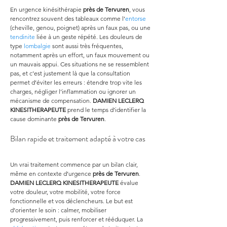
En urgence kinésithérapie 
près de Tervuren
, vous 
rencontrez souvent des tableaux comme l’
entorse
(cheville, genou, poignet) après un faux pas, ou une 
tendinite
 liée à un geste répété. Les douleurs de 
type 
lombalgie
 sont aussi très fréquentes, 
notamment après un effort, un faux mouvement ou 
un mauvais appui. Ces situations ne se ressemblent 
pas, et c’est justement là que la consultation 
permet d’éviter les erreurs : étendre trop vite les 
charges, négliger l’inflammation ou ignorer un 
mécanisme de compensation. 
DAMIEN LECLERQ 
KINESITHERAPEUTE
 prend le temps d’identifier la 
cause dominante 
près de Tervuren
.
Bilan rapide et traitement adapté à votre cas
Un vrai traitement commence par un bilan clair, 
même en contexte d’urgence 
près de Tervuren
. 
DAMIEN LECLERQ KINESITHERAPEUTE
 évalue 
votre douleur, votre mobilité, votre force 
fonctionnelle et vos déclencheurs. Le but est 
d’orienter le soin : calmer, mobiliser 
progressivement, puis renforcer et rééduquer. La 