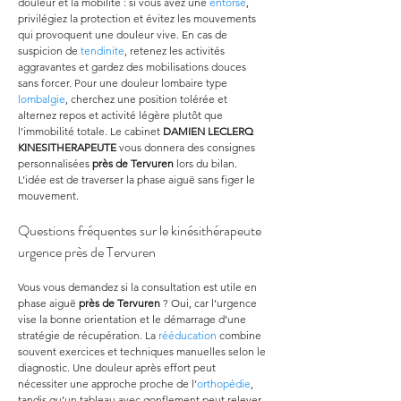
douleur et la mobilité : si vous avez une 
entorse
, 
privilégiez la protection et évitez les mouvements 
qui provoquent une douleur vive. En cas de 
suspicion de 
tendinite
, retenez les activités 
aggravantes et gardez des mobilisations douces 
sans forcer. Pour une douleur lombaire type 
lombalgie
, cherchez une position tolérée et 
alternez repos et activité légère plutôt que 
l’immobilité totale. Le cabinet 
DAMIEN LECLERQ 
KINESITHERAPEUTE
 vous donnera des consignes 
personnalisées 
près de Tervuren
 lors du bilan. 
L’idée est de traverser la phase aiguë sans figer le 
mouvement.
Questions fréquentes sur le kinésithérapeute 
urgence près de Tervuren
Vous vous demandez si la consultation est utile en 
phase aiguë 
près de Tervuren
 ? Oui, car l’urgence 
vise la bonne orientation et le démarrage d’une 
stratégie de récupération. La 
rééducation
 combine 
souvent exercices et techniques manuelles selon le 
diagnostic. Une douleur après effort peut 
nécessiter une approche proche de l’
orthopédie
, 
tandis qu’un tableau avec gonflement peut relever 