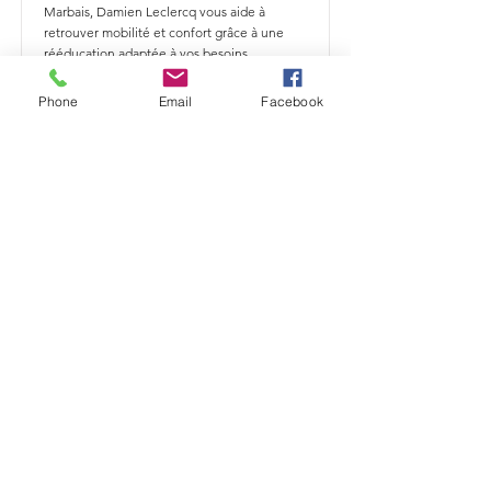
Marbais, Damien Leclercq vous aide à
retrouver mobilité et confort grâce à une
rééducation adaptée à vos besoins.
En savoir plus
Phone
Email
Facebook
Comment traiter vos douleurs
orthopédiques près de Mont-Saint-
Guibert ?
Kiné spécialisé en orthopédie près de Mont-
Saint-Guibert, Damien Leclercq vous aide à
retrouver mobilité et confort grâce à une
rééducation adaptée à vos besoins.
En savoir plus