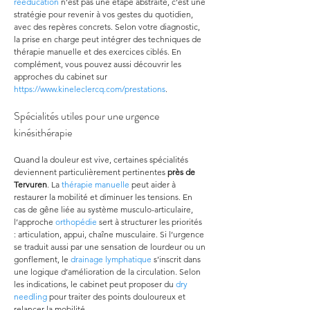
rééducation
 n’est pas une étape abstraite, c’est une 
stratégie pour revenir à vos gestes du quotidien, 
avec des repères concrets. Selon votre diagnostic, 
la prise en charge peut intégrer des techniques de 
thérapie manuelle et des exercices ciblés. En 
complément, vous pouvez aussi découvrir les 
approches du cabinet sur 
https://www.kineleclercq.com/prestations
.
Spécialités utiles pour une urgence 
kinésithérapie
Quand la douleur est vive, certaines spécialités 
deviennent particulièrement pertinentes 
près de 
Tervuren
. La 
thérapie manuelle
 peut aider à 
restaurer la mobilité et diminuer les tensions. En 
cas de gêne liée au système musculo-articulaire, 
l’approche 
orthopédie
 sert à structurer les priorités 
: articulation, appui, chaîne musculaire. Si l’urgence 
se traduit aussi par une sensation de lourdeur ou un 
gonflement, le 
drainage lymphatique
 s’inscrit dans 
une logique d’amélioration de la circulation. Selon 
les indications, le cabinet peut proposer du 
dry 
needling
 pour traiter des points douloureux et 
relancer la mobilité.