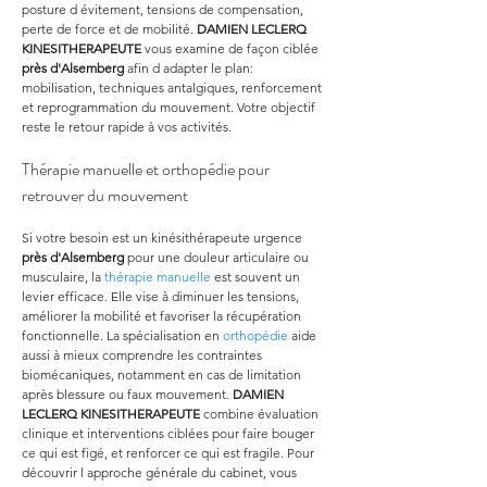
posture d évitement, tensions de compensation, 
perte de force et de mobilité. 
DAMIEN LECLERQ 
KINESITHERAPEUTE
 vous examine de façon ciblée 
près d'Alsemberg
 afin d adapter le plan: 
mobilisation, techniques antalgiques, renforcement 
et reprogrammation du mouvement. Votre objectif 
reste le retour rapide à vos activités.
Thérapie manuelle et orthopédie pour 
retrouver du mouvement
Si votre besoin est un kinésithérapeute urgence 
près d'Alsemberg
 pour une douleur articulaire ou 
musculaire, la 
thérapie manuelle
 est souvent un 
levier efficace. Elle vise à diminuer les tensions, 
améliorer la mobilité et favoriser la récupération 
fonctionnelle. La spécialisation en 
orthopédie
 aide 
aussi à mieux comprendre les contraintes 
biomécaniques, notamment en cas de limitation 
après blessure ou faux mouvement. 
DAMIEN 
LECLERQ KINESITHERAPEUTE
 combine évaluation 
clinique et interventions ciblées pour faire bouger 
ce qui est figé, et renforcer ce qui est fragile. Pour 
découvrir l approche générale du cabinet, vous 