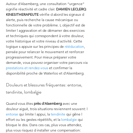
Autour d'Alsemberg, une consultation “urgence” 
signifie réactivité et cadre clair. 
DAMIEN LECLERQ 
KINESITHERAPEUTE
 vérifie d abord les signaux d 
alerte, puis recherche la cause mécanique ou 
fonctionnelle de votre problème. L objectif est de 
limiter l aggravation et de démarrer des exercices 
et techniques qui correspondent à votre douleur, 
votre historique et votre niveau d activité. Cette 
logique s appuie sur les principes de 
rééducation
, 
pensée pour relancer le mouvement et renforcer 
progressivement. Pour mieux préparer votre 
demande, vous pouvez organiser votre parcours via 
prestations et rendez-vous
 et confirmer la 
disponibilité proche de Waterloo et d'Alsemberg.
Douleurs et blessures fréquentes: entorse, 
tendinite, lombalgie
Quand vous êtes 
près d'Alsemberg
 avec une 
douleur aiguë, trois situations reviennent souvent: l 
entorse
 qui limite l appui, la 
tendinite
 qui gêne l 
effort ou les gestes répétitifs, et la 
lombalgie
 qui 
bloque le dos. Dans ces cas, plus vous attendez, 
plus vous risquez d installer une compensation: 