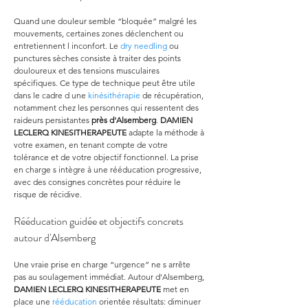
Quand une douleur semble “bloquée” malgré les 
mouvements, certaines zones déclenchent ou 
entretiennent l inconfort. Le 
dry needling
 ou 
punctures sèches consiste à traiter des points 
douloureux et des tensions musculaires 
spécifiques. Ce type de technique peut être utile 
dans le cadre d une 
kinésithérapie
 de récupération, 
notamment chez les personnes qui ressentent des 
raideurs persistantes 
près d'Alsemberg
. 
DAMIEN 
LECLERQ KINESITHERAPEUTE
 adapte la méthode à 
votre examen, en tenant compte de votre 
tolérance et de votre objectif fonctionnel. La prise 
en charge s intègre à une rééducation progressive, 
avec des consignes concrètes pour réduire le 
risque de récidive.
Rééducation guidée et objectifs concrets 
autour d'Alsemberg
Une vraie prise en charge “urgence” ne s arrête 
pas au soulagement immédiat. Autour d'Alsemberg, 
DAMIEN LECLERQ KINESITHERAPEUTE
 met en 
place une 
rééducation
 orientée résultats: diminuer 