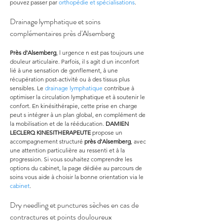
pouvez passer par 
orthopédie et spécialisations
.
Drainage lymphatique et soins 
complémentaires près d'Alsemberg
Près d'Alsemberg
, l urgence n est pas toujours une 
douleur articulaire. Parfois, il s agit d un inconfort 
lié à une sensation de gonflement, à une 
récupération post-activité ou à des tissus plus 
sensibles. Le 
drainage lymphatique
 contribue à 
optimiser la circulation lymphatique et à soutenir le 
confort. En kinésithérapie, cette prise en charge 
peut s intégrer à un plan global, en complément de 
la mobilisation et de la rééducation. 
DAMIEN 
LECLERQ KINESITHERAPEUTE
 propose un 
accompagnement structuré 
près d'Alsemberg
, avec 
une attention particulière au ressenti et à la 
progression. Si vous souhaitez comprendre les 
options du cabinet, la page dédiée au parcours de 
soins vous aide à choisir la bonne orientation via le 
cabinet
.
Dry needling et punctures sèches en cas de 
contractures et points douloureux