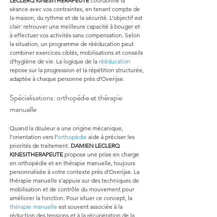
LECLERQ KINESITHERAPEUTE
 coordonne la 
séance avec vos contraintes, en tenant compte de 
la maison, du rythme et de la sécurité. L’objectif est 
clair: retrouver une meilleure capacité à bouger et 
à effectuer vos activités sans compensation. Selon 
la situation, un programme de rééducation peut 
combiner exercices ciblés, mobilisations et conseils 
d’hygiène de vie. La logique de la 
rééducation
repose sur la progression et la répétition structurée, 
adaptée à chaque personne près d’Overijse.
Spécialisations: orthopédie et thérapie 
manuelle
Quand la douleur a une origine mécanique, 
l’orientation vers l’
orthopédie
 aide à préciser les 
priorités de traitement. 
DAMIEN LECLERQ 
KINESITHERAPEUTE
 propose une prise en charge 
en orthopédie et en thérapie manuelle, toujours 
personnalisée à votre contexte près d’Overijse. La 
thérapie manuelle s’appuie sur des techniques de 
mobilisation et de contrôle du mouvement pour 
améliorer la fonction. Pour situer ce concept, la 
thérapie manuelle
 est souvent associée à la 
réduction des tensions et à la récupération de la 