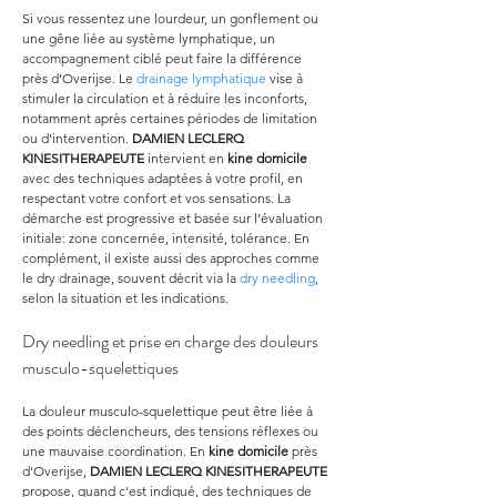
Si vous ressentez une lourdeur, un gonflement ou 
une gêne liée au système lymphatique, un 
accompagnement ciblé peut faire la différence 
près d’Overijse. Le 
drainage lymphatique
 vise à 
stimuler la circulation et à réduire les inconforts, 
notamment après certaines périodes de limitation 
ou d’intervention. 
DAMIEN LECLERQ 
KINESITHERAPEUTE
 intervient en 
kine domicile
avec des techniques adaptées à votre profil, en 
respectant votre confort et vos sensations. La 
démarche est progressive et basée sur l’évaluation 
initiale: zone concernée, intensité, tolérance. En 
complément, il existe aussi des approches comme 
le dry drainage, souvent décrit via la 
dry needling
, 
selon la situation et les indications.
Dry needling et prise en charge des douleurs 
musculo-squelettiques
La douleur musculo-squelettique peut être liée à 
des points déclencheurs, des tensions réflexes ou 
une mauvaise coordination. En 
kine domicile
 près 
d’Overijse, 
DAMIEN LECLERQ KINESITHERAPEUTE
propose, quand c’est indiqué, des techniques de 