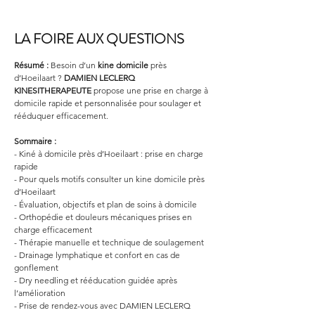
LA FOIRE AUX QUESTIONS
Résumé :
Besoin d’un 
kine domicile
 près 
d’Hoeilaart ? 
DAMIEN LECLERQ 
KINESITHERAPEUTE
 propose une prise en charge à 
domicile rapide et personnalisée pour soulager et 
rééduquer efficacement.
Sommaire :
- Kiné à domicile près d’Hoeilaart : prise en charge 
rapide
- Pour quels motifs consulter un kine domicile près 
d’Hoeilaart
- Évaluation, objectifs et plan de soins à domicile
- Orthopédie et douleurs mécaniques prises en 
charge efficacement
- Thérapie manuelle et technique de soulagement
- Drainage lymphatique et confort en cas de 
gonflement
- Dry needling et rééducation guidée après 
l’amélioration
- Prise de rendez-vous avec DAMIEN LECLERQ 