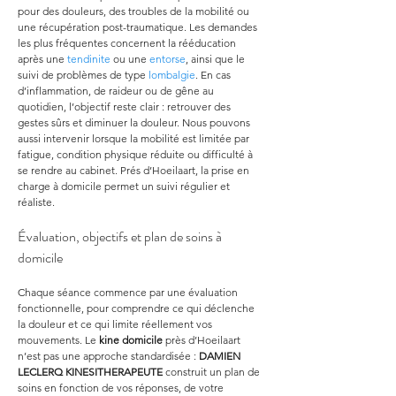
pour des douleurs, des troubles de la mobilité ou 
une récupération post-traumatique. Les demandes 
les plus fréquentes concernent la rééducation 
après une 
tendinite
 ou une 
entorse
, ainsi que le 
suivi de problèmes de type 
lombalgie
. En cas 
d’inflammation, de raideur ou de gêne au 
quotidien, l’objectif reste clair : retrouver des 
gestes sûrs et diminuer la douleur. Nous pouvons 
aussi intervenir lorsque la mobilité est limitée par 
fatigue, condition physique réduite ou difficulté à 
se rendre au cabinet. Prés d’Hoeilaart, la prise en 
charge à domicile permet un suivi régulier et 
réaliste.
Évaluation, objectifs et plan de soins à 
domicile
Chaque séance commence par une évaluation 
fonctionnelle, pour comprendre ce qui déclenche 
la douleur et ce qui limite réellement vos 
mouvements. Le 
kine domicile
 près d’Hoeilaart 
n’est pas une approche standardisée : 
DAMIEN 
LECLERQ KINESITHERAPEUTE
 construit un plan de 
soins en fonction de vos réponses, de votre 