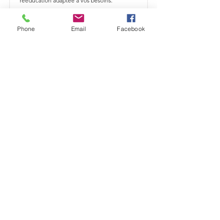
rééducation adaptée à vos besoins.
En savoir plus
Phone
Email
Facebook
Comment traiter vos douleurs
orthopédiques près de Mont-Saint-
Guibert ?
Kiné spécialisé en orthopédie près de Mont-
Saint-Guibert, Damien Leclercq vous aide à
retrouver mobilité et confort grâce à une
rééducation adaptée à vos besoins.
En savoir plus
Comment traiter vos douleurs