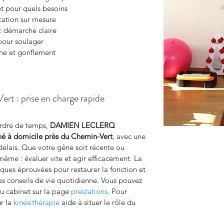
et pour quels besoins
ation sur mesure
 : démarche claire
pour soulager
ne et gonflement
rt : prise en charge rapide
erdre de temps, 
DAMIEN LECLERQ 
né à domicile près du Chemin-Vert
, avec une 
délais. Que votre gêne soit récente ou 
 même : évaluer vite et agir efficacement. La 
iques éprouvées pour restaurer la fonction et 
s conseils de vie quotidienne. Vous pouvez 
u cabinet sur la page 
prestations
. Pour 
r la 
kinésithérapie
 aide à situer le rôle du 
.