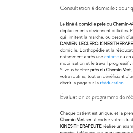
Consultation à domicile : pour q
Le 
kiné à domicile près du Chemin-V
déplacements deviennent difficiles. P
qui limitent la marche, ou besoin d’u
DAMIEN LECLERQ KINESITHERAP
domicile. L’orthopédie et la rééduca
notamment après une 
entorse
 ou en 
mobilisation et le travail progressif v
Si vous habitez 
près du Chemin-Vert
,
votre routine, tout en bénéficiant d’
décrit la page sur la 
rééducation
.
Évaluation et programme de ré
Chaque patient est unique, et la pre
Chemin-Vert
 sert à cadrer votre situat
KINESITHERAPEUTE
 réalise un exam
marche, tolérance aux mouvements et o