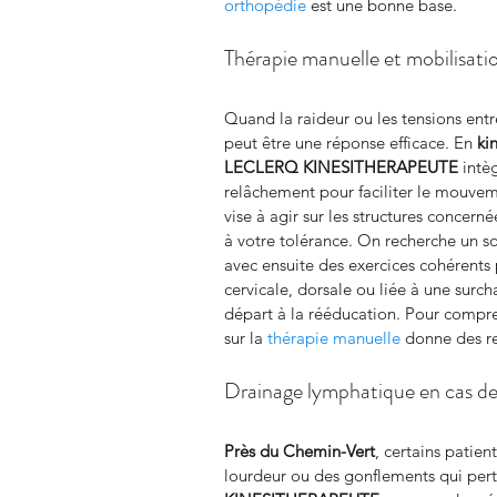
orthopédie
 est une bonne base.
Thérapie manuelle et mobilisati
Quand la raideur ou les tensions entre
peut être une réponse efficace. En 
ki
LECLERQ KINESITHERAPEUTE
 intè
relâchement pour faciliter le mouvem
vise à agir sur les structures concer
à votre tolérance. On recherche un s
avec ensuite des exercices cohérents 
cervicale, dorsale ou liée à une surch
départ à la rééducation. Pour compre
sur la 
thérapie manuelle
 donne des re
Drainage lymphatique en cas de
Près du Chemin-Vert
, certains patien
lourdeur ou des gonflements qui pertu