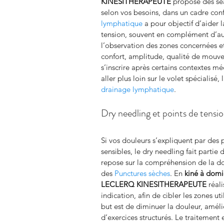
KINESITHERAPEUTE
 propose des s
selon vos besoins, dans un cadre conf
lymphatique
 a pour objectif d’aider l
tension, souvent en complément d’au
l’observation des zones concernées et 
confort, amplitude, qualité de mouve
s’inscrire après certains contextes m
aller plus loin sur le volet spécialisé,
drainage lymphatique
.
Dry needling et points de tensi
Si vos douleurs s’expliquent par des 
sensibles, le dry needling fait partie 
repose sur la compréhension de la do
des 
Punctures sèches
. En 
kiné à domi
LECLERQ KINESITHERAPEUTE
 réal
indication, afin de cibler les zones uti
but est de diminuer la douleur, amélior
d’exercices structurés. Le traitement 