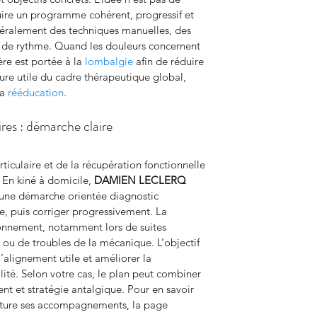
uire un programme cohérent, progressif et 
néralement des techniques manuelles, des 
 de rythme. Quand les douleurs concernent 
ère est portée à la 
lombalgie
 afin de réduire 
ture utile du cadre thérapeutique global, 
a 
rééducation
.
res : démarche claire
iculaire et de la récupération fonctionnelle 
. En kiné à domicile, 
DAMIEN LECLERQ 
c une démarche orientée diagnostic 
e, puis corriger progressivement. La 
sonnement, notamment lors de suites 
 ou de troubles de la mécanique. L’objectif 
l’alignement utile et améliorer la 
ité. Selon votre cas, le plan peut combiner 
nt et stratégie antalgique. Pour en savoir 
ructure ses accompagnements, la page 