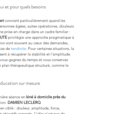
ui et pour quels besoins
ert
 convient particulièrement quand les 
ersonnes âgées, suites opératoires, douleurs 
ne prise en charge dans un cadre familier : 
EUTE
 privilégie une approche pragmatique à 
tion sont souvent au cœur des demandes, 
cas de 
tendinite
. Pour certaines situations, la 
isent à récupérer la stabilité et l’amplitude. 
 vous gagnez du temps et vous conservez 
un plan thérapeutique structuré, comme le 
éducation sur mesure
mière séance en 
kiné à domicile près du 
ion. 
DAMIEN LECLERQ 
en ciblé : douleur, amplitude, force, 
bjectifs concrets. L’idée n’est pas de 