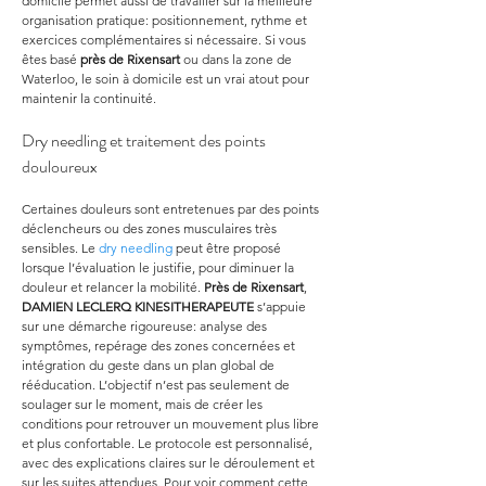
domicile permet aussi de travailler sur la meilleure 
organisation pratique: positionnement, rythme et 
exercices complémentaires si nécessaire. Si vous 
êtes basé 
près de Rixensart
 ou dans la zone de 
Waterloo, le soin à domicile est un vrai atout pour 
maintenir la continuité.
Dry needling et traitement des points 
douloureux
Certaines douleurs sont entretenues par des points 
déclencheurs ou des zones musculaires très 
sensibles. Le 
dry needling
 peut être proposé 
lorsque l’évaluation le justifie, pour diminuer la 
douleur et relancer la mobilité. 
Près de Rixensart
, 
DAMIEN LECLERQ KINESITHERAPEUTE
 s’appuie 
sur une démarche rigoureuse: analyse des 
symptômes, repérage des zones concernées et 
intégration du geste dans un plan global de 
rééducation. L’objectif n’est pas seulement de 
soulager sur le moment, mais de créer les 
conditions pour retrouver un mouvement plus libre 
et plus confortable. Le protocole est personnalisé, 
avec des explications claires sur le déroulement et 
sur les suites attendues. Pour voir comment cette 