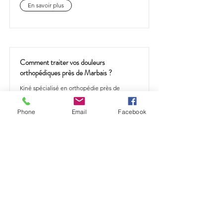
En savoir plus
Comment traiter vos douleurs
orthopédiques près de Marbais ?
Kiné spécialisé en orthopédie près de
Marbais, Damien Leclercq vous aide à
retrouver mobilité et confort grâce à une
Phone
Email
Facebook
rééducation adaptée à vos besoins.
En savoir plus
Comment traiter vos douleurs
orthopédiques près de Mont-Saint-
Guibert ?