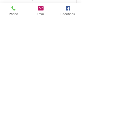
En savoir plus
Phone
Email
Facebook
Comment traiter vos douleurs
orthopédiques près de Mont-Saint-
Guibert ?
Kiné spécialisé en orthopédie près de Mont-
Saint-Guibert, Damien Leclercq vous aide à
retrouver mobilité et confort grâce à une
rééducation adaptée à vos besoins.
En savoir plus
Comment traiter vos douleurs