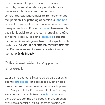
raideurs ou une fatigue musculaire. En kiné 
domicile, l’objectif est de comprendre la cause 
probable et de choisir des interventions 
cohérentes: éducation, mobilité, renforcement et 
récupération. Les pathologies comme la 
tendinite
nécessitent souvent une rééducation adaptée, sans 
brusquer les tissus. En cas d’
entorse
, l’enjeu est de 
travailler la stabilité et le retour à l’appui. Si la gêne 
concerne le bas du dos, une 
lombalgie
 peut être 
traitée par des stratégies actives et des ajustements 
posturaux. 
DAMIEN LECLERQ KINESITHERAPEUTE
planifie des séances réalistes, adaptées à votre 
rythme, 
près de Mousty
.
Orthopédie et rééducation: approche 
fonctionnelle
Quand une douleur s’installe ou qu’un diagnostic 
orienté 
orthopédie
 est posé, la rééducation doit 
être structurée. La rééducation ne consiste pas à 
faire “un peu de tout”, mais à cibler les déficits qui 
entretiennent le problème. La 
rééducation
 est 
donc pensée comme un parcours: bilan, objectifs, 
exercices à domicile, puis ajustements selon vos 