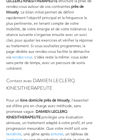
LECLERQ KINESITHERAPEUTE
 structure la prise de 
rendez-vous autour de vos contraintes 
près de 
Mousty
. Le bilan initial permet de définir 
rapidement l’objectif principal et la fréquence la 
plus pertinente, en tenant compte de votre 
mobilité, de votre énergie et de votre tolérance. La 
séance suivante s’organise ensuite avec un suivi 
clair, pour ajuster les exercices et vérifier la réponse 
au traitement. Si vous souhaitez programmer, la 
page dédiée aux rendez-vous facilite la démarche 
via 
rendez-vous
. L’idée reste la même: vous aider 
sans perte de temps, avec un parcours de soins 
cohérent.
Contact avec DAMIEN LECLERQ 
KINESITHERAPEUTE
Pour un 
kine domicile
près de Mousty
, l’essentiel 
est d’être pris en charge avec méthode, sans 
promesse vague. 
DAMIEN LECLERQ 
KINESITHERAPEUTE
 privilégie une évaluation 
sérieuse, un traitement adapté à votre profil, et une 
progression mesurable. Que votre motif soit une 
tendinite
, une gêne après 
entorse
, un tableau de 
lombalgie
 ou une récupération globale, le plan de 