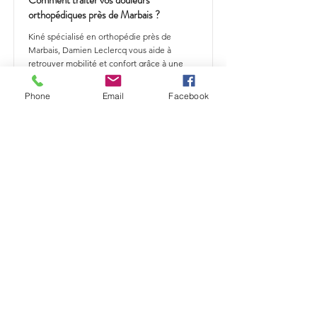
Comment traiter vos douleurs
orthopédiques près de Marbais ?
Kiné spécialisé en orthopédie près de
Marbais, Damien Leclercq vous aide à
retrouver mobilité et confort grâce à une
rééducation adaptée à vos besoins.
Phone
Email
Facebook
En savoir plus
Comment traiter vos douleurs
orthopédiques près de Mont-Saint-
Guibert ?
Kiné spécialisé en orthopédie près de Mont-
Saint-Guibert, Damien Leclercq vous aide à
retrouver mobilité et confort grâce à une
rééducation adaptée à vos besoins.
En savoir plus