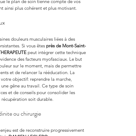
que le plan de soin tienne compte de vos 
nt ainsi plus cohérent et plus motivant.
eux
aines douleurs musculaires liées à des 
sistantes. Si vous êtes 
près de Mont-Saint-
THERAPEUTE
 peut intégrer cette technique 
évidence des facteurs myofasciaux. Le but 
ouleur sur le moment, mais de permettre 
ts et de relancer la rééducation. La 
c votre objectif: reprendre la marche, 
une gêne au travail. Ce type de soin 
s et de conseils pour consolider les 
a récupération soit durable.
inite ou chirurgie
l’enjeu est de reconstruire progressivement 