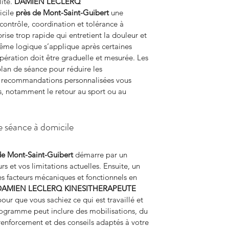
ité. 
DAMIEN LECLERQ 
cile 
près de Mont-Saint-Guibert
 une 
contrôle, coordination et tolérance à 
eprise trop rapide qui entretient la douleur et 
 même logique s’applique après certaines 
pération doit être graduelle et mesurée. Les 
plan de séance pour réduire les 
 recommandations personnalisées vous 
s, notamment le retour au sport ou au 
 séance à domicile
de Mont-Saint-Guibert
 démarre par un 
rs et vos limitations actuelles. Ensuite, un 
s facteurs mécaniques et fonctionnels en 
DAMIEN LECLERQ KINESITHERAPEUTE
our que vous sachiez ce qui est travaillé et 
programme peut inclure des mobilisations, du 
 renforcement et des conseils adaptés à votre 