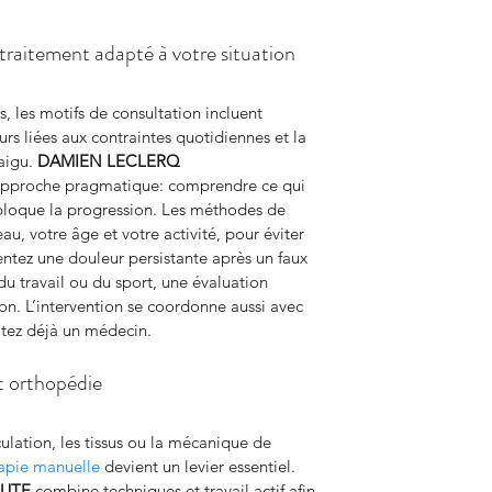
 traitement adapté à votre situation
, les motifs de consultation incluent 
eurs liées aux contraintes quotidiennes et la 
aigu. 
DAMIEN LECLERQ 
 approche pragmatique: comprendre ce qui 
 bloque la progression. Les méthodes de 
eau, votre âge et votre activité, pour éviter 
entez une douleur persistante après un faux 
u travail ou du sport, une évaluation 
on. L’intervention se coordonne aussi avec 
ltez déjà un médecin.
et orthopédie
ulation, les tissus ou la mécanique de 
apie manuelle
 devient un levier essentiel. 
EUTE
 combine techniques et travail actif afin 