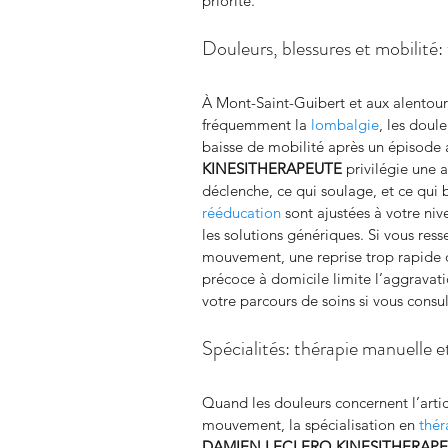
priorité.
Douleurs, blessures et mobilité:
À Mont-Saint-Guibert et aux alentours
fréquemment la 
lombalgie
, les doul
baisse de mobilité après un épisode 
KINESITHERAPEUTE
 privilégie une
déclenche, ce qui soulage, et ce qui
rééducation
 sont ajustées à votre niv
les solutions génériques. Si vous ress
mouvement, une reprise trop rapide d
précoce à domicile limite l’aggravati
votre parcours de soins si vous consu
Spécialités: thérapie manuelle 
Quand les douleurs concernent l’artic
mouvement, la spécialisation en 
thér
DAMIEN LECLERQ KINESITHERAP