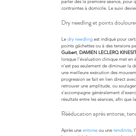
parler dès la première séance, pour 
contraintes à domicile. Le suivi devie
Dry needling et points doulour
Le 
dry needling
 est indiqué pour cert
points gâchettes ou à des tensions per
Guibert
, 
DAMIEN LECLERQ KINESI
lorsque l’évaluation clinique met en 
n’est pas seulement de diminuer la d
une meilleure exécution des mouvemen
progression se fait en lien direct ave
retrouver une amplitude, ou soulager 
s’accompagne généralement d’exercice
résultats entre les séances, afin que l
Rééducation après entorse, tend
Après une 
entorse
 ou une 
tendinite
, 