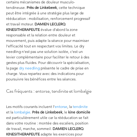
certains mécanismes de douleur musculo-
tendineuse. 
Près de Linkebeek
, cette technique 
peut être intégrée à une stratégie plus large de 
rééducation : mobilisation, renforcement progressif 
et travail moteur. 
DAMIEN LECLERQ 
KINESITHERAPEUTE
 évalue d’abord la zone 
responsable et la relation entre douleur et 
mouvement, puis adapte la séance pour maximiser 
l’efficacité tout en respectant vos limites. Le dry 
needling n’est pas une solution isolée, c’est un 
levier complémentaire pour faciliter le retour à des 
gestes plus fluides. Pour découvrir la spécialisation, 
la page 
dry needling
 présente le cadre de prise en 
charge. Vous repartez avec des indications pour 
poursuivre les bénéfices entre les séances.
Cas fréquents : entorse, tendinite et lombalgie
Les motifs courants incluent l’
entorse
, la 
tendinite
et la 
lombalgie
. 
Près de Linkebeek
, le 
kine domicile
est particulièrement utile car la rééducation se fait 
dans votre routine : montée des escaliers, position 
de travail, marche, sommeil. 
DAMIEN LECLERQ 
KINESITHERAPEUTE
 adapte les exercices pour 