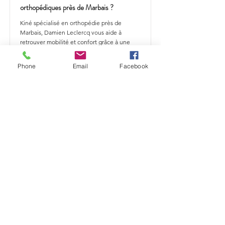
orthopédiques près de Marbais ?
Kiné spécialisé en orthopédie près de
Marbais, Damien Leclercq vous aide à
retrouver mobilité et confort grâce à une
rééducation adaptée à vos besoins.
Phone
Email
Facebook
En savoir plus
Comment traiter vos douleurs
orthopédiques près de Mont-Saint-
Guibert ?
Kiné spécialisé en orthopédie près de Mont-
Saint-Guibert, Damien Leclercq vous aide à
retrouver mobilité et confort grâce à une
rééducation adaptée à vos besoins.
En savoir plus