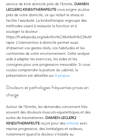
service de kiné domicile près de l’Ermite, 
DAMIEN 
LECLERQ KINESITHERAPEUTE
 vous soigne au plus 
près de votre domicile, ce qui réduit le stress et 
facilite l’assiduité. La kinésithérapie regroupe des 
méthodes visant à restaurer la fonction et à 
soulager la douleur : 
https://fr.wikipedia.org/wiki/Kin%C3%A9sith%C3%A9
rapie. L’intervention à domicile permet aussi 
d’observer vos gestes réels, vos habitudes et les 
contraintes de votre environnement. Cette analyse 
aide à adapter les exercices, les aides et les 
consignes pour une progression mesurable. Si vous 
voulez comprendre la posture du cabinet, la 
présentation est détaillée sur 
À propos
.
Douleurs et pathologies fréquentes prises en 
charge
Autour de l’Ermite, les demandes concernent très 
souvent des douleurs musculo-squelettiques et des 
suites de traumatismes. 
DAMIEN LECLERQ 
KINESITHERAPEUTE
 reçoit pour des 
entorse
 avec 
reprise progressive, des lombalgies et raideurs, 
notamment quand la douleur s’installe au 