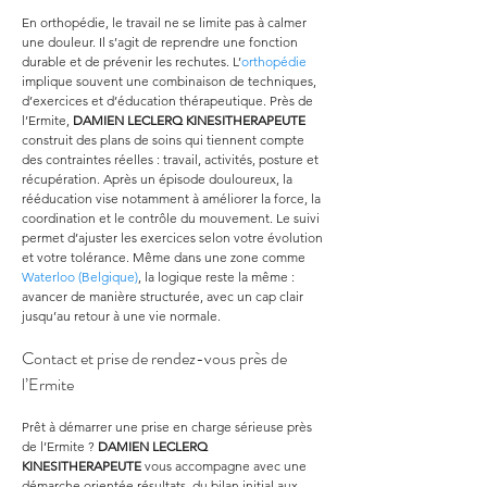
En orthopédie, le travail ne se limite pas à calmer 
une douleur. Il s’agit de reprendre une fonction 
durable et de prévenir les rechutes. L’
orthopédie
implique souvent une combinaison de techniques, 
d’exercices et d’éducation thérapeutique. Près de 
l’Ermite, 
DAMIEN LECLERQ KINESITHERAPEUTE
construit des plans de soins qui tiennent compte 
des contraintes réelles : travail, activités, posture et 
récupération. Après un épisode douloureux, la 
rééducation vise notamment à améliorer la force, la 
coordination et le contrôle du mouvement. Le suivi 
permet d’ajuster les exercices selon votre évolution 
et votre tolérance. Même dans une zone comme 
Waterloo (Belgique)
, la logique reste la même : 
avancer de manière structurée, avec un cap clair 
jusqu’au retour à une vie normale.
Contact et prise de rendez-vous près de 
l’Ermite
Prêt à démarrer une prise en charge sérieuse près 
de l’Ermite ? 
DAMIEN LECLERQ 
KINESITHERAPEUTE
 vous accompagne avec une 
démarche orientée résultats, du bilan initial aux 