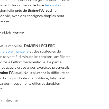
emment des douleurs de type 
tendinite
 ou 
 domicile 
près de Braine-l'Alleud
, le 
 de vie, avec des consignes simples pour 
éances.
et rééducation
et la mobilité, 
DAMIEN LECLERQ 
thérapie manuelle
 et des stratégies de 
 servent à diminuer les tensions, améliorer 
corps à l’effort thérapeutique. La partie 
les acquis grâce à des exercices progressifs, 
raine-l'Alleud
. Nous ajustons la difficulté et 
 du corps: douleur, amplitude, fatigue et 
viez des mouvements utiles et durables, 
re.
ès blessure