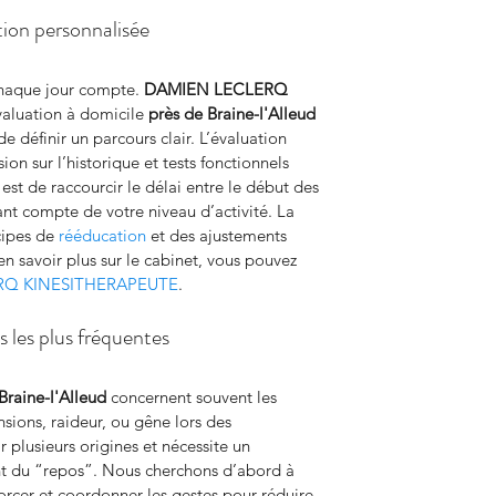
tion personnalisée
chaque jour compte. 
DAMIEN LECLERQ 
valuation à domicile 
près de Braine-l'Alleud
de définir un parcours clair. L’évaluation 
on sur l’historique et tests fonctionnels 
 est de raccourcir le délai entre le début des 
nt compte de votre niveau d’activité. La 
cipes de 
rééducation
 et des ajustements 
en savoir plus sur le cabinet, vous pouvez 
ERQ KINESITHERAPEUTE
.
 les plus fréquentes
Braine-l'Alleud
 concernent souvent les 
sions, raideur, ou gêne lors des 
r plusieurs origines et nécessite un 
nt du “repos”. Nous cherchons d’abord à 
nforcer et coordonner les gestes pour réduire 