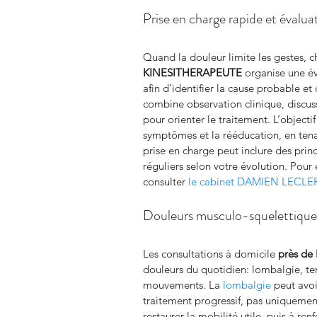
Prise en charge rapide et évalua
Quand la douleur limite les gestes, 
KINESITHERAPEUTE
 organise une é
afin d’identifier la cause probable et 
combine observation clinique, discussi
pour orienter le traitement. L’objectif
symptômes et la rééducation, en tena
prise en charge peut inclure des prin
réguliers selon votre évolution. Pour 
consulter 
le cabinet DAMIEN LECL
Douleurs musculo-squelettiques
Les consultations à domicile 
près de 
douleurs du quotidien: lombalgie, ten
mouvements. La 
lombalgie
 peut avoi
traitement progressif, pas uniqueme
restaurer la mobilité utile, puis à re