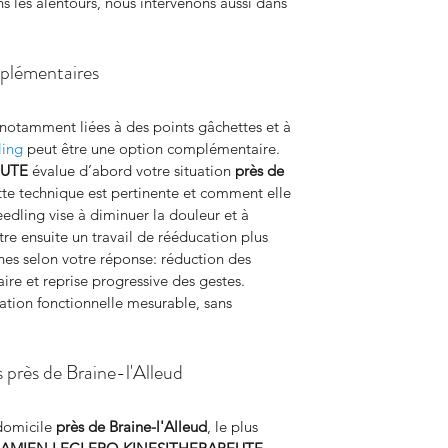
 les alentours, nous intervenons aussi dans 
mplémentaires
 notamment liées à des points gâchettes et à 
ling
 peut être une option complémentaire. 
EUTE
 évalue d’abord votre situation 
près de 
tte technique est pertinente et comment elle 
needling vise à diminuer la douleur et à 
tre ensuite un travail de rééducation plus 
es selon votre réponse: réduction des 
ire et reprise progressive des gestes. 
ation fonctionnelle mesurable, sans 
 près de Braine-l'Alleud
domicile 
près de Braine-l'Alleud
, le plus 