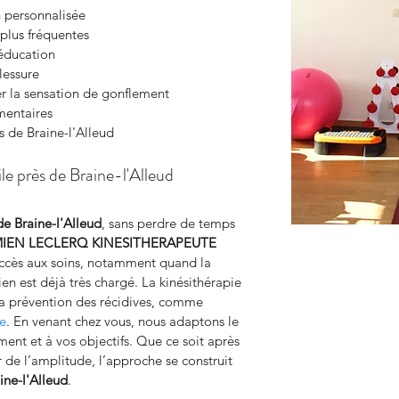
n personnalisée
 plus fréquentes
ééducation
lessure
r la sensation de gonflement
mentaires
s de Braine-l'Alleud
ile près de Braine-l'Alleud
de Braine-l'Alleud
, sans perdre de temps 
IEN LECLERQ KINESITHERAPEUTE
l’accès aux soins, notamment quand la 
en est déjà très chargé. La kinésithérapie 
 la prévention des récidives, comme 
ie
. En venant chez vous, nous adaptons le 
ent et à vos objectifs. Que ce soit après 
 de l’amplitude, l’approche se construit 
ine-l'Alleud
.