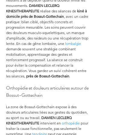
hésitent à se déplacer quand la douleur limite les 
mouvements. 
DAMIEN LECLERQ 
KINESITHERAPEUTE
 réalise des séances de 
kiné à 
domicile près de Bossut-Gottechain
, avec un cadre 
pratique: bilan ciblé, objectifs concrets et 
progression mesurable. Les soins peuvent couvrir 
des douleurs musculo-squelettiques, un manque 
d’amplitude, des raideurs ou une récupération trop 
lente. En cas de gêne lombaire, une 
lombalgie
demande souvent une stratégie combinant 
mobilisation, apprentissage des gestes et 
renforcement progressif. La séance se construit 
pour éviter la compensation et relancer la 
récupération. Vous gardez un suivi cohérent entre 
les séances, 
près de Bossut-Gottechain
.
Orthopédie et douleurs articulaires autour de 
Bossut-Gottechain
La zone de Bossut-Gottechain expose à des 
douleurs articulaires liées aux gestes du quotidien, 
au sport ou au travail. 
DAMIEN LECLERQ 
KINESITHERAPEUTE
 intervient en 
orthopédie
 pour 
traiter la cause fonctionnelle, pas seulement le 
symptôme. Une 
tendinite
 peut par exemple 