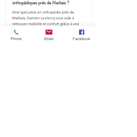
orthopédiques près de Marbais ?
Kiné spécialisé en orthopédie près de
Marbais, Damien Leclercq vous aide à
retrouver mobilité et confort grâce à une
rééducation adaptée à vos besoins.
Phone
Email
Facebook
En savoir plus
Comment traiter vos douleurs
orthopédiques près de Mont-Saint-
Guibert ?
Kiné spécialisé en orthopédie près de Mont-
Saint-Guibert, Damien Leclercq vous aide à
retrouver mobilité et confort grâce à une
rééducation adaptée à vos besoins.
En savoir plus